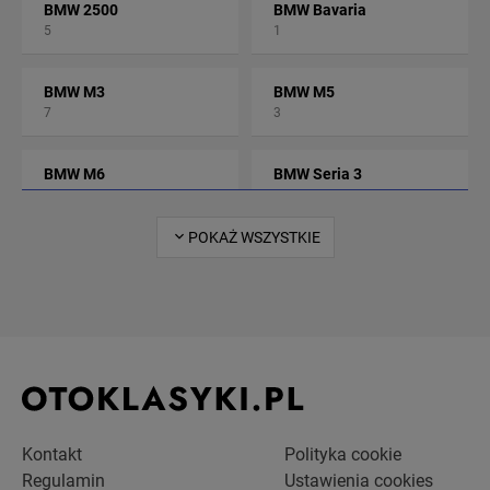
BMW 2500
BMW Bavaria
5
1
BMW M3
BMW M5
7
3
BMW M6
BMW Seria 3
2
82
POKAŻ WSZYSTKIE
BMW Seria 5
BMW Seria 6
51
27
BMW Seria 7
BMW Seria 8
47
18
BMW Z3
BMW Z4
15
1
Kontakt
Polityka cookie
Regulamin
Ustawienia cookies