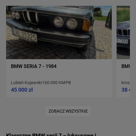
BMW SERIA 7 - 1984
BMW S
Lubień Kujawski
160 000 KM
PB
krosno 
45 000 zł
38 40
ZOBACZ WSZYSTKIE
Klasyczne BMW serii 7 – luksusowe i