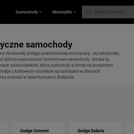
Samochody
Motocykle
syczne samochody
óre zbudowały potęgę amerykańskiej motoryzacji. Jej założyciele,
rzyć dobrze wyposażone i komfortowe samochody. Sztuka ta
ach właścicielskich, które zachodziły w firmie na przestrzeni
e Dodge z kultowych roczników są ozdobami w zbiorach
ka wchodzi w skład koncernu Stellantis.
Dodge Coronet
Dodge Dakota