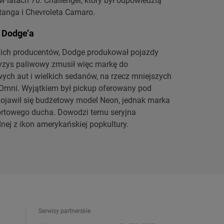
 latach 70. Challenger, który był odpowiedzią
anga i Chevroleta Camaro.
e Dodge’a
ich producentów, Dodge produkował pojazdy
yzys paliwowy zmusił więc markę do
wych aut i wielkich sedanów, na rzecz mniejszych
 Omni. Wyjątkiem był pickup oferowany pod
ojawił się budżetowy model Neon, jednak marka
portowego ducha. Dowodzi temu seryjna
dnej z ikon amerykańskiej popkultury.
Serwisy partnerskie