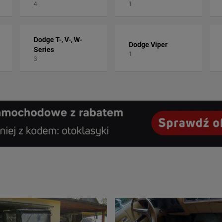
4
1
Dodge T-, V-, W-
Dodge Viper
Series
1
3