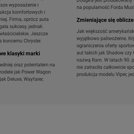
Dodge’a jest produkowany w
psze wyposażenie i
na popularność Forda Must
dukcja komfortowych i
ej. Firma, oprócz auta
Zmieniające się oblicz
ała sukcesy, jednak
Jak większość amerykańsk
łaścicielskie. Jeszcze
wyjątkowo paliwożerne. Kr
a koncernu Chrysler.
ograniczenia oferty sporto
aut takich jak Shadow czy
we klasyki marki
nazwą Ram. W latach 90. p
edniej oraz potentatem na
nie zatraciła całkowicie s
 modele jak Power Wagon
produkcja modelu Viper, je
jak Deluxe, Wayfarer,