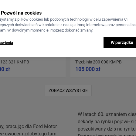
Pozwól na cookies
zystamy z plików cookies lub podobnych technologii w celu zapewnienia Ci
lepszych doświadczeń w kontakcie z naszą stroną internetową oraz personalizac
lam. W dowolnym momencie, możesz dokonać zmiany.
W porządku
awienia
E - 1925
DODGE CHARGER SE - 1973
123 321 KM
PB
Trzebinia
200 000 KM
PB
00 zł
105 000 zł
ZOBACZ WSZYSTKIE
W latach 60. uznaniem ciesz
dekady na rynku pojawił si
y, pracując dla Ford Motor.
poszukiwany dziś na rynku
 był owocem zdobytego tam