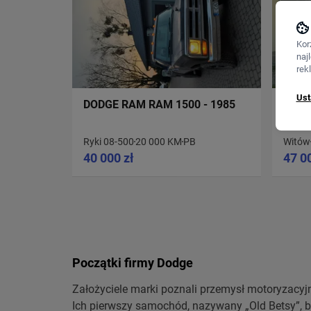
Kor
naj
rek
Ust
DODGE RAM RAM 1500 - 1985
DODG
Ryki 08-500
20 000 KM
PB
Witów
40 000 zł
47 0
Początki firmy Dodge
Założyciele marki poznali przemysł motoryzacyjn
Ich pierwszy samochód, nazywany „Old Betsy”,