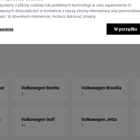
zystamy z plików cookies lub podobnych technologii w celu zapewnienia Ci
lepszych doświadczeń w kontakcie z naszą stroną internetową oraz personalizac
lam. W dowolnym momencie, możesz dokonać zmiany.
W porządku
awienia
ar
Volkswagen Bonito
Volkswagen Brasilia
2
1
s
Volkswagen Golf
Volkswagen Jetta
48
5