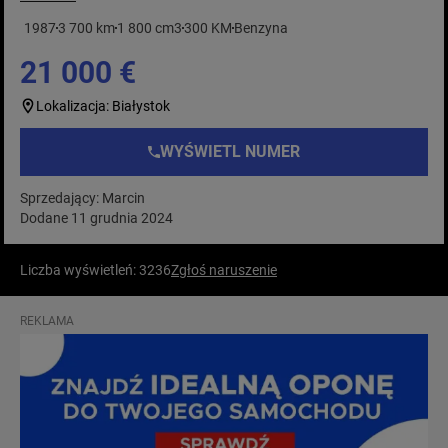
1987
3 700 km
1 800 cm3
300 KM
Benzyna
21 000 €
Lokalizacja: Białystok
WYŚWIETL NUMER
Sprzedający: Marcin
Dodane 11 grudnia 2024
Liczba wyświetleń: 3236
Zgłoś naruszenie
REKLAMA