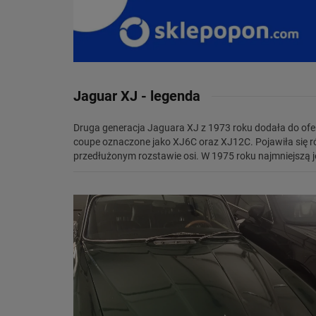
Jaguar XJ - legenda
Druga generacja Jaguara XJ z 1973 roku dodała do o
motor o pojemności 3.4-litra. Wkrótce zaprzestano produ
coupe oznaczone jako XJ6C oraz XJ12C. Pojawiła się 
przedłużonym rozstawie osi. W 1975 roku najmniejszą je