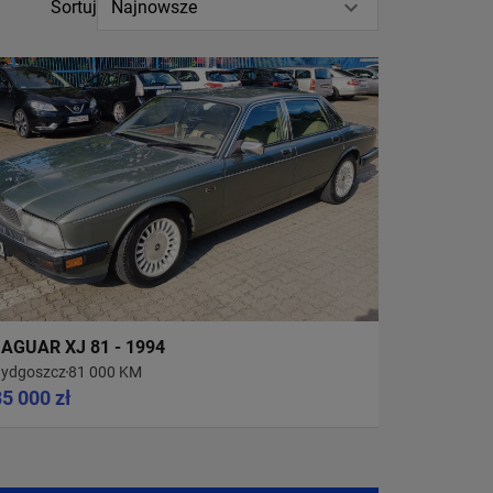
Sortuj
Najnowsze
JAGUAR XJ 81 - 1994
ydgoszcz
81 000 KM
35 000 zł