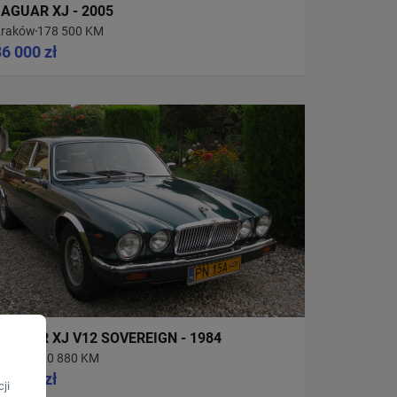
JAGUAR XJ - 2005
raków
178 500 KM
36 000 zł
JAGUAR XJ V12 SOVEREIGN - 1984
KONIN
120 880 KM
68 000 zł
ji