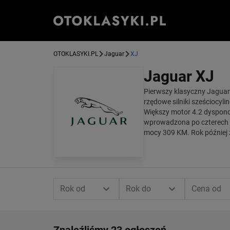
OTOKLASYKI.PL
Jaguar
XJ
Jaguar XJ
Pierwszy klasyczny Jaguar
rzędowe silniki sześciocyl
Większy motor 4.2 dyspon
wprowadzona po czterech l
mocy 309 KM. Rok później
Rok od
Rok do
Cena od