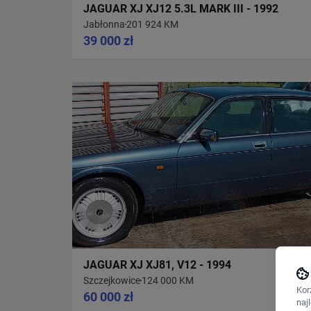
JAGUAR XJ XJ12 5.3L MARK III - 1992
Jabłonna
201 924 KM
39 000 zł
JAGUAR XJ XJ81, V12 - 1994
Szczejkowice
124 000 KM
Kor
60 000 zł
naj