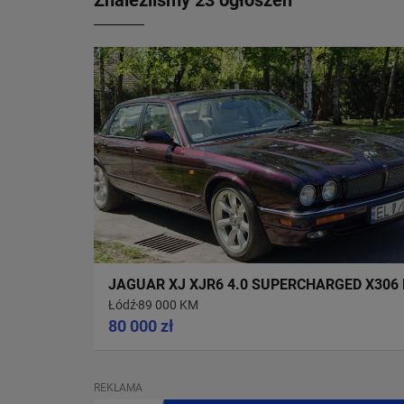
Znaleźliśmy 23 ogłoszeń
JAGUAR XJ XJR6 4.0 SUPERCHARGED X306 
Łódź
89 000 KM
80 000 zł
REKLAMA