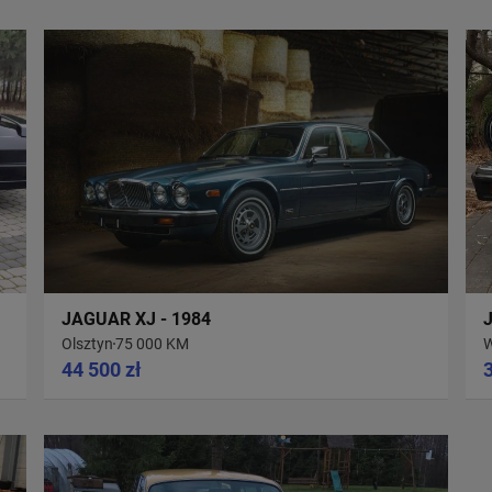
JAGUAR XJ - 1984
J
Olsztyn
75 000 KM
44 500 zł