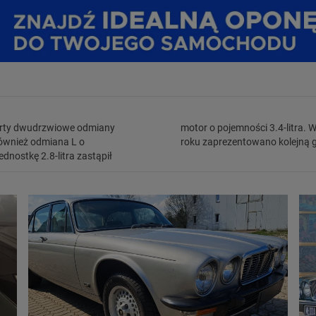
ferty dwudrzwiowe odmiany
kcji wersji coupe, a w 1979
również odmiana L o
roku zaprezentowano kolejną 
dnostkę 2.8-litra zastąpił