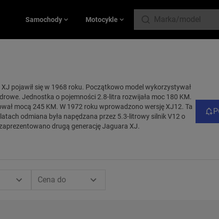
Samochody
Motocykle
 XJ pojawił się w 1968 roku. Początkowo model wykorzystywał
indrowe. Jednostka o pojemności 2.8-litra rozwijała moc 180 KM.
ował mocą 245 KM. W 1972 roku wprowadzono wersję XJ12. Ta
P
atach odmiana była napędzana przez 5.3-litrowy silnik V12 o
 zaprezentowano drugą generację Jaguara XJ.
Cena do