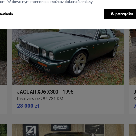
lam. W dowolnym momencie, możesz dokonać zmiany.
W porządku
awienia
JAGUAR XJ6 X300 - 1995
Pisarzowice
286 731 KM
S
28 000 zł