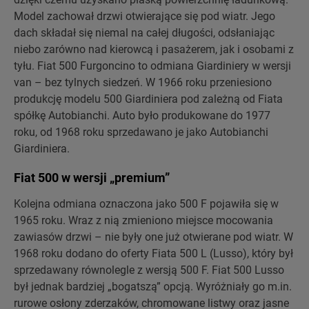
Model zachował drzwi otwierające się pod wiatr. Jego
dach składał się niemal na całej długości, odsłaniając
niebo zarówno nad kierowcą i pasażerem, jak i osobami z
tyłu. Fiat 500 Furgoncino to odmiana Giardiniery w wersji
van – bez tylnych siedzeń. W 1966 roku przeniesiono
produkcję modelu 500 Giardiniera pod zależną od Fiata
spółkę Autobianchi. Auto było produkowane do 1977
roku, od 1968 roku sprzedawano je jako Autobianchi
Giardiniera.
Fiat 500 w wersji „premium”
Kolejna odmiana oznaczona jako 500 F pojawiła się w
1965 roku. Wraz z nią zmieniono miejsce mocowania
zawiasów drzwi – nie były one już otwierane pod wiatr. W
1968 roku dodano do oferty Fiata 500 L (Lusso), który był
sprzedawany równolegle z wersją 500 F. Fiat 500 Lusso
był jednak bardziej „bogatszą” opcją. Wyróżniały go m.in.
rurowe osłony zderzaków, chromowane listwy oraz jasne