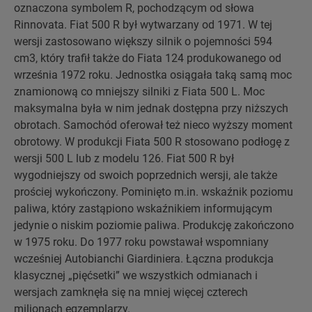
oznaczona symbolem R, pochodzącym od słowa
Rinnovata. Fiat 500 R był wytwarzany od 1971. W tej
wersji zastosowano większy silnik o pojemności 594
cm3, który trafił także do Fiata 124 produkowanego od
września 1972 roku. Jednostka osiągała taką samą moc
znamionową co mniejszy silniki z Fiata 500 L. Moc
maksymalna była w nim jednak dostępna przy niższych
obrotach. Samochód oferował też nieco wyższy moment
obrotowy. W produkcji Fiata 500 R stosowano podłogę z
wersji 500 L lub z modelu 126. Fiat 500 R był
wygodniejszy od swoich poprzednich wersji, ale także
prościej wykończony. Pominięto m.in. wskaźnik poziomu
paliwa, który zastąpiono wskaźnikiem informującym
jedynie o niskim poziomie paliwa. Produkcję zakończono
w 1975 roku. Do 1977 roku powstawał wspomniany
wcześniej Autobianchi Giardiniera. Łączna produkcja
klasycznej „pięćsetki” we wszystkich odmianach i
wersjach zamknęła się na mniej więcej czterech
milionach egzemplarzy.