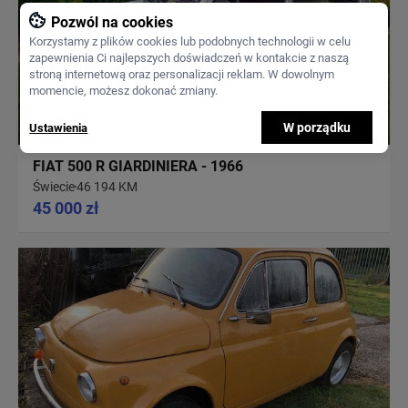
Pozwól na cookies
Korzystamy z plików cookies lub podobnych technologii w celu
zapewnienia Ci najlepszych doświadczeń w kontakcie z naszą
stroną internetową oraz personalizacji reklam. W dowolnym
momencie, możesz dokonać zmiany.
W porządku
Ustawienia
FIAT 500 R GIARDINIERA - 1966
Świecie
46 194 KM
45 000 zł