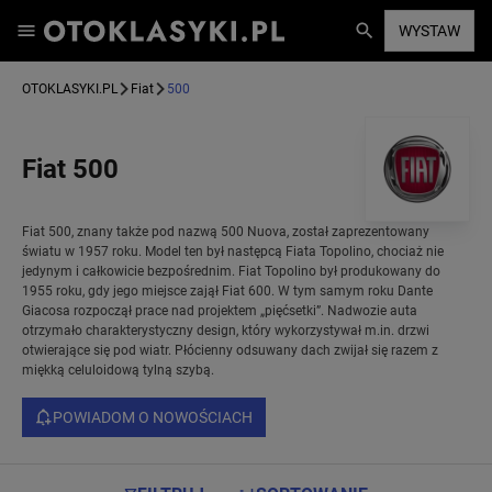
WYSTAW
OTOKLASYKI.PL
Fiat
500
Fiat 500
Fiat 500, znany także pod nazwą 500 Nuova, został zaprezentowany
światu w 1957 roku. Model ten był następcą Fiata Topolino, chociaż nie
jedynym i całkowicie bezpośrednim. Fiat Topolino był produkowany do
1955 roku, gdy jego miejsce zajął Fiat 600. W tym samym roku Dante
Giacosa rozpoczął prace nad projektem „pięćsetki”. Nadwozie auta
otrzymało charakterystyczny design, który wykorzystywał m.in. drzwi
otwierające się pod wiatr. Płócienny odsuwany dach zwijał się razem z
miękką celuloidową tylną szybą.
POWIADOM O NOWOŚCIACH