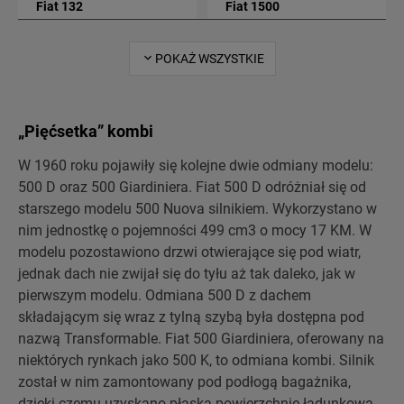
Fiat 132
Fiat 1500
5
1
POKAŻ WSZYSTKIE
Fiat 500
Fiat 600
17
5
„Pięćsetka” kombi
Fiat 850
Fiat Cinquecento
4
5
W 1960 roku pojawiły się kolejne dwie odmiany modelu:
500 D oraz 500 Giardiniera. Fiat 500 D odróżniał się od
starszego modelu 500 Nuova silnikiem. Wykorzystano w
Fiat Croma
Fiat Fiorino
1
1
nim jednostkę o pojemności 499 cm3 o mocy 17 KM. W
modelu pozostawiono drzwi otwierające się pod wiatr,
jednak dach nie zwijał się do tyłu aż tak daleko, jak w
Fiat Topolino
Fiat Uno
pierwszym modelu. Odmiana 500 D z dachem
3
3
składającym się wraz z tylną szybą była dostępna pod
nazwą Transformable. Fiat 500 Giardiniera, oferowany na
Fiat X1/9
niektórych rynkach jako 500 K, to odmiana kombi. Silnik
1
został w nim zamontowany pod podłogą bagażnika,
dzięki czemu uzyskano płaską powierzchnię ładunkową.