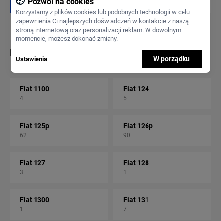
Pozwól na cookies
Korzystamy z plików cookies lub podobnych technologii w celu
zapewnienia Ci najlepszych doświadczeń w kontakcie z naszą
stroną internetową oraz personalizacji reklam. W dowolnym
momencie, możesz dokonać zmiany.
Fiat - inne modele
W porządku
Ustawienia
Fiat 1100
Fiat 124
4
5
Fiat 125p
Fiat 126p
62
90
Fiat 127
Fiat 128
3
1
Fiat 1300
Fiat 131
1
7