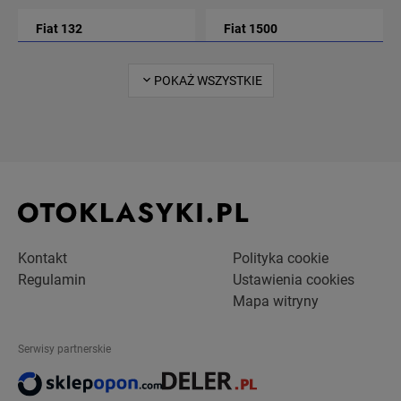
Fiat 132
Fiat 1500
5
1
POKAŻ WSZYSTKIE
Fiat 500
Fiat 600
17
5
Fiat 850
Fiat Cinquecento
4
5
Fiat Croma
Fiat Fiorino
1
1
Kontakt
Polityka cookie
Regulamin
Ustawienia cookies
Fiat Topolino
Fiat Uno
Mapa witryny
3
3
Serwisy partnerskie
Fiat X1/9
1