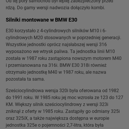
Od tej pory samochód był lepiej zabezpieczony przed
rdzą. Do gamy wersji nadwozia dołączyło kombi.
Silniki montowane w BMW E30
E30 korzystało z 4-cylindrowych silników M10 i 6-
cylindrowych M20 stosowanych w poprzedniej generacji.
Wszystkie jednostki oprócz najsłabszej wersji 316
wyposażono we wtrysk paliwa. Ta jednostka linii M10
została w 1987 roku zastąpiona nowszym motorem M40
i przemianowana na 316i. BMW E30 318i również
otrzymało jednostkę M40 w 1987 roku, ale nazwa
pozostała ta sama.
Sześciocylindrowa wersja 320i była oferowana od 1982
do 1991 roku. W 1985 roku jej moc wzrosła ze 123 do 127
KM. Większy silnik sześciocylindrowy z wersji 323i
zniknął z oferty w 1985 roku. Zastąpiły go odmiany 325i
oraz 325iX, a także największa dostępna w europie
jednostka 325e o pojemności 2,7-litra, która była