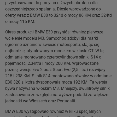
przystosowana do pracy na niższych obrotach dla
oszczędniejszego spalania. Diesle wprowadzone do
oferty wraz z BMW E30 to 324d o mocy 86 KM oraz 324td
o mocy 115 KM.
Okres produkcji BMW E30 przyniósł również pierwsze
wcielenie modelu M3. Samochód zdobył dla marki
ogromne uznanie w świecie motorsportu, stając się
najbardziej utytułowanym modelem w klasie GT. W tej
odmianie montowano czterocylindrowe silniki S14 o
pojemności 2,3-litra i mocy 200 KM. Wprowadzone
później wersje Evo 2 oraz Sport Evo (2,5-litra) rozwijały
215 i 238 KM. Silnik S14 montowano również w odmianie
E30 320is, która dysponowała mocą 192 KM. Ta wersja
bywa nazywana włoskim M3. Mniejszy, dwulitrowy silnik
zastosowano ze względu na wyższe podatki za większe
jednostki we Włoszech oraz Portugalii.
BMW E30 występowało również w kilku specjalnych