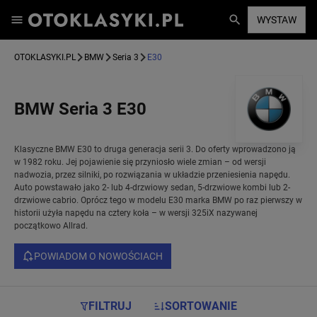
WYSTAW
OTOKLASYKI.PL
BMW
Seria 3
E30
BMW Seria 3 E30
Klasyczne BMW E30 to druga generacja serii 3. Do oferty wprowadzono ją
w 1982 roku. Jej pojawienie się przyniosło wiele zmian – od wersji
nadwozia, przez silniki, po rozwiązania w układzie przeniesienia napędu.
Auto powstawało jako 2- lub 4-drzwiowy sedan, 5-drzwiowe kombi lub 2-
drzwiowe cabrio. Oprócz tego w modelu E30 marka BMW po raz pierwszy w
historii użyła napędu na cztery koła – w wersji 325iX nazywanej
początkowo Allrad.
POWIADOM O NOWOŚCIACH
FILTRUJ
SORTOWANIE