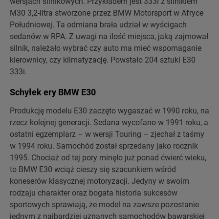
wersjach silnikowych. Przykładem jest 333i z silnikiem
M30 3,2-litra stworzone przez BMW Motorsport w Afryce
Południowej. Ta odmiana brała udział w wyścigach
sedanów w RPA. Z uwagi na ilość miejsca, jaką zajmował
silnik, należało wybrać czy auto ma mieć wspomaganie
kierownicy, czy klimatyzację. Powstało 204 sztuki E30
333i.
Schyłek ery BMW E30
Produkcję modelu E30 zaczęto wygaszać w 1990 roku, na
rzecz kolejnej generacji. Sedana wycofano w 1991 roku, a
ostatni egzemplarz – w wersji Touring – zjechał z taśmy
w 1994 roku. Samochód został sprzedany jako rocznik
1995. Chociaż od tej pory minęło już ponad ćwierć wieku,
to BMW E30 wciąż cieszy się szacunkiem wśród
koneserów klasycznej motoryzacji. Jedyny w swoim
rodzaju charakter oraz bogata historia sukcesów
sportowych sprawiają, że model na zawsze pozostanie
jednym z najbardziej uznanych samochodów bawarskiej