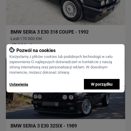
BMW SERIA 3 E30 318 COUPE - 1992
Łask
170 000 KM
47 900 zł
Pozwól na cookies
Korzystamy z plików cookies lub podobnych technologii w celu
zapewnienia Ci najlepszych doświadczeń w kontakcie z naszą
stroną internetową oraz personalizacji reklam. W dowolnym
momencie, możesz dokonać zmiany.
W porządku
Ustawienia
BMW SERIA 3 E30 325IX - 1989