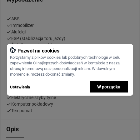
ABS
Immobilizer
Alufelgi
ESP (stabilizacja toru jazdy)
Światła przeciwmgielne
Pozwól na cookies
Elektryczne szyby przednie
Korzystamy z plików cookies lub podobnych technologii w celu
Radio fabryczne
zapewnienia Ci najlepszych doświadczeń w kontakcie z naszą
ASR (kontrola trakcji)
stroną internetową oraz personalizacji reklam. W dowolnym
Klimatyzacja manualna
momencie, możesz dokonać zmiany.
Tapicerka skórzana
Elektrycznie ustawiane lusterka
W porządku
Ustawienia
Wspomaganie kierownicy
Elektryczne szyby tylne
Komputer pokładowy
Tempomat
Opis