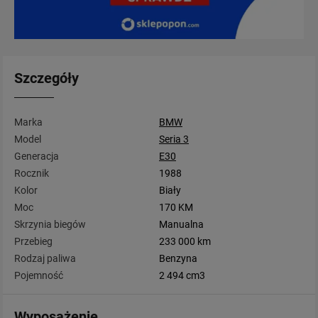
Szczegóły
Marka
BMW
Model
Seria 3
Generacja
E30
Rocznik
1988
Kolor
Biały
Moc
170 KM
Skrzynia biegów
Manualna
Przebieg
233 000 km
Rodzaj paliwa
Benzyna
Pojemność
2 494 cm3
Wyposażenie