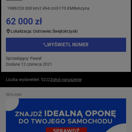
1988
233 000 km
2 494 cm3
170 KM
Benzyna
62 000 zł
Lokalizacja: Ostrowiec Świętokrzyski
WYŚWIETL NUMER
Sprzedający: Paweł
Dodane 12 czerwca 2021
Liczba wyświetleń: 5222
Zgłoś naruszenie
REKLAMA