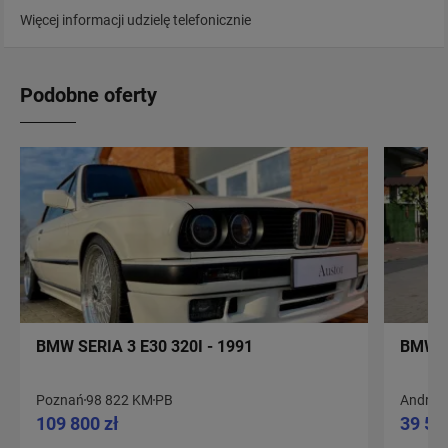
Więcej informacji udzielę telefonicznie
Podobne oferty
BMW SERIA 3 E30 320I - 1991
BMW S
Poznań
98 822 KM
PB
Andryc
109 800 zł
39 50