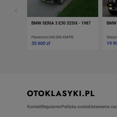
BMW SERIA 3 E30 325IX - 1987
BMW 
Piaseczno
240 000 KM
PB
Stasz
35 600 zł
19 9
Kontakt
Regulamin
Polityka cookie
Ustawienia coo