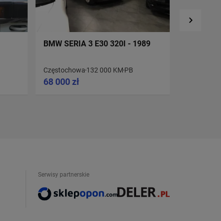
BMW SERIA 3 E30 320I - 1989
BMW SERI
Częstochowa
132 000 KM
PB
Chełm Śląs
68 000 zł
39 900 z
Serwisy partnerskie