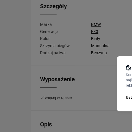
Szczegóły
Marka
BMW
Generacja
E30
Kolor
Biały
Skrzynia biegów
Manualna
Rodzaj paliwa
Benzyna
Kor
Wyposażenie
naj
rek
Ust
więcej w opisie
Opis