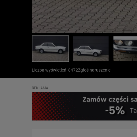
Liczba wyświetleń: 8472
Zgłoś naruszenie
REKLAMA