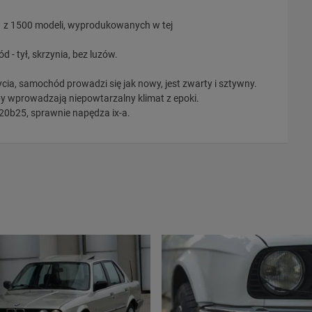
o 1 z 1500 modeli, wyprodukowanych w tej
 - tył, skrzynia, bez luzów.
ycia, samochód prowadzi się jak nowy, jest zwarty i sztywny.
by wprowadzają niepowtarzalny klimat z epoki.
m20b25, sprawnie napędza ix-a.