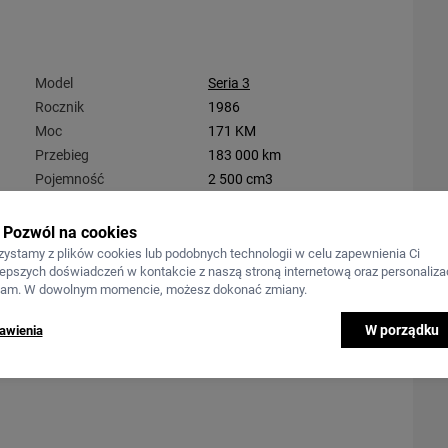
Model
Seria 3
Rocznik
1986
Moc
171 KM
Przebieg
183 000 km
Pojemność
2 500 cm3
Pozwól na cookies
zystamy z plików cookies lub podobnych technologii w celu zapewnienia Ci
lepszych doświadczeń w kontakcie z naszą stroną internetową oraz personalizac
lam. W dowolnym momencie, możesz dokonać zmiany.
W porządku
awienia