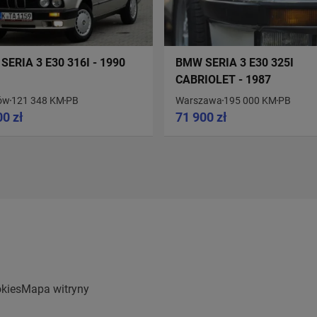
SERIA 3 E30 316I - 1990
BMW SERIA 3 E30 325I
CABRIOLET - 1987
ów
121 348 KM
PB
Warszawa
195 000 KM
PB
00 zł
71 900 zł
kies
Mapa witryny