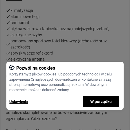
klimatyzacja
aluminiowe felgi
tempomat
piękna welurowa tapicerka bez najmniejszych przetarć,
elektryczne szyby,
pompowany sportowy fotel kierowcy (głębokość oraz
szerokość)
spryskiwacze reflektoró
elektryczna antena
Pozwól na cookies
Korzystamy z plików cookies lub podobnych technologii w celu
Opis
zapewnienia Ci najlepszych doświadczeń w kontakcie z naszą
stroną internetową oraz personalizacji reklam. W dowolnym
momencie, możesz dokonać zmiany.
Toyota Supra może posiadać wszystkie fajne cechy, które
chcielibyśmy odnaleźć w sportowym samochodzie: tylny napęd,
W porządku
Ustawienia
turbosprężarkę, chowane reflektory . Największa trudność, by
odnaleźć skompletowane turbo we właściwie zadbanym
egzemplarzu. Gdzie szukać?