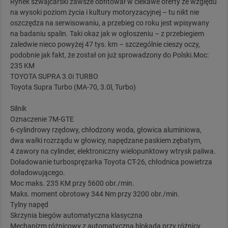
Rynek szwajcarski zawsze obfitował w ciekawe oferty ze względu
na wysoki poziom życia i kultury motoryzacyjnej – tu nikt nie
oszczędza na serwisowaniu, a przebieg co roku jest wpisywany
na badaniu spalin. Taki okaz jak w ogłoszeniu – z przebiegiem
zaledwie nieco powyżej 47 tys. km – szczególnie cieszy oczy,
podobnie jak fakt, że został on już sprowadzony do Polski.Moc:
235 KM
TOYOTA SUPRA 3.0i TURBO
Toyota Supra Turbo (MA-70, 3.0l, Turbo)
Silnik
Oznaczenie 7M-GTE
6-cylindrowy rzędowy, chłodzony woda, głowica aluminiowa,
dwa wałki rozrządu w głowicy, napędzane paskiem zębatym,
4 zawory na cylinder, elektroniczny wielopunktowy wtrysk paliwa.
Doładowanie turbosprężarka Toyota CT-26, chłodnica powietrza
doładowującego.
Moc maks. 235 KM przy 5600 obr./min.
Maks. moment obrotowy 344 Nm przy 3200 obr./min.
Tylny napęd
Skrzynia biegów automatyczna klasyczna
Mechanizm różnicowy z automatyczna blokada przy różnicy