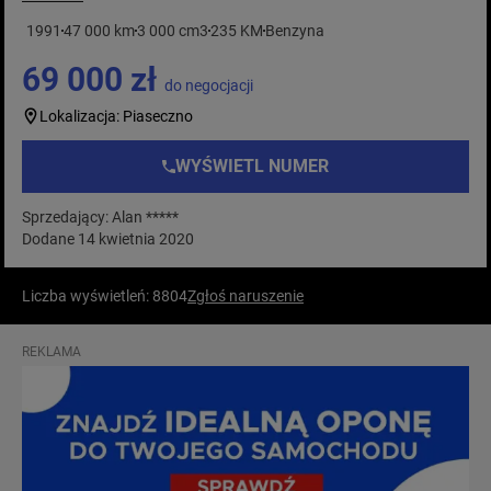
1991
47 000 km
3 000 cm3
235 KM
Benzyna
69 000 zł
do negocjacji
Lokalizacja: Piaseczno
WYŚWIETL NUMER
Sprzedający: Alan *****
Dodane 14 kwietnia 2020
Liczba wyświetleń: 8804
Zgłoś naruszenie
REKLAMA