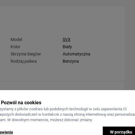
Model
SVX
Kolor
Biały
Skrzynia biegów
Automatyczna
Rodzaj paliwa
Benzyna
Pozwól na cookies
zystamy z plików cookies lub podobnych technologii w celu zapewnienia Ci
lepszych doświadczeń w kontakcie z naszą stroną internetową oraz personalizac
lam. W dowolnym momencie, możesz dokonać zmiany.
W porządku
awienia