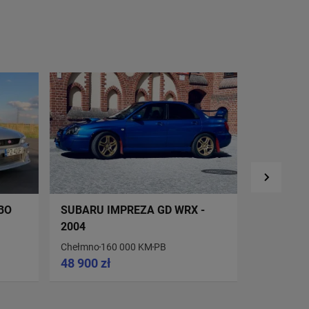
BO
SUBARU IMPREZA GD WRX -
FORD TAU
2004
Chełmno
160 000 KM
PB
Bydgoszcz
48 900 zł
12 000 €