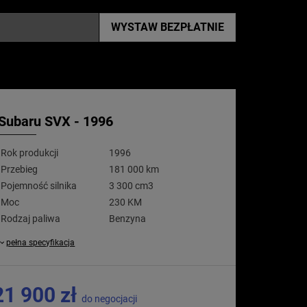
WYSTAW
BEZPŁATNIE
Subaru SVX - 1996
Rok produkcji
1996
Przebieg
181 000 km
Pojemność silnika
3 300 cm3
Moc
230 KM
Rodzaj paliwa
Benzyna
pełna specyfikacja
21 900 zł
do negocjacji