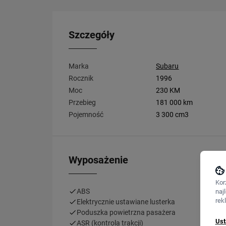
Szczegóły
Marka
Subaru
Rocznik
1996
Moc
230 KM
Przebieg
181 000 km
Pojemność
3 300 cm3
Wyposażenie
Kor
ABS
naj
rek
Elektrycznie ustawiane lusterka
Poduszka powietrzna pasażera
Ust
ASR (kontrola trakcji)