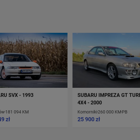
RU SVX - 1993
SUBARU IMPREZA GT TUR
4X4 - 2000
ów
181 094 KM
Komorniki
260 000 KM
PB
49 zł
25 900 zł