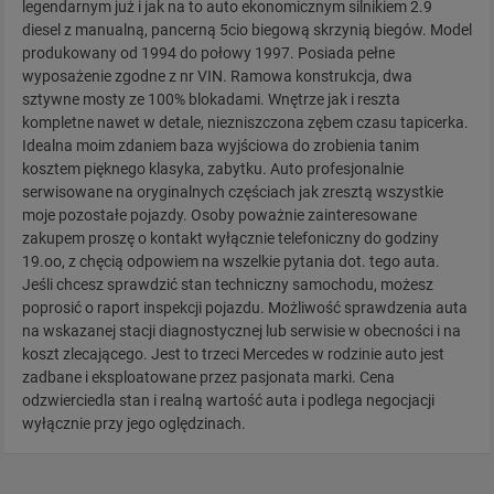
legendarnym już i jak na to auto ekonomicznym silnikiem 2.9
diesel z manualną, pancerną 5cio biegową skrzynią biegów. Model
produkowany od 1994 do połowy 1997. Posiada pełne
wyposażenie zgodne z nr VIN. Ramowa konstrukcja, dwa
sztywne mosty ze 100% blokadami. Wnętrze jak i reszta
kompletne nawet w detale, niezniszczona zębem czasu tapicerka.
Idealna moim zdaniem baza wyjściowa do zrobienia tanim
kosztem pięknego klasyka, zabytku. Auto profesjonalnie
serwisowane na oryginalnych częściach jak zresztą wszystkie
moje pozostałe pojazdy. Osoby poważnie zainteresowane
zakupem proszę o kontakt wyłącznie telefoniczny do godziny
19.oo, z chęcią odpowiem na wszelkie pytania dot. tego auta.
Jeśli chcesz sprawdzić stan techniczny samochodu, możesz
poprosić o raport inspekcji pojazdu. Możliwość sprawdzenia auta
na wskazanej stacji diagnostycznej lub serwisie w obecności i na
koszt zlecającego. Jest to trzeci Mercedes w rodzinie auto jest
zadbane i eksploatowane przez pasjonata marki. Cena
odzwierciedla stan i realną wartość auta i podlega negocjacji
wyłącznie przy jego oględzinach.