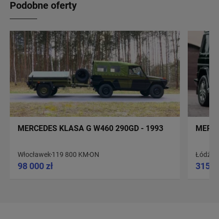
Podobne oferty
MERCEDES KLASA G W460 290GD - 1993
MERCE
Włocławek
119 800 KM
ON
Łódź
37
98 000 zł
315 5