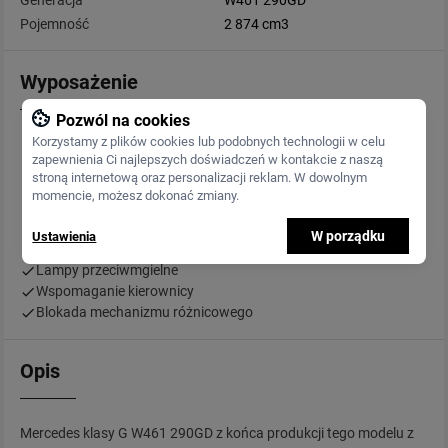
Generacja
W461 290GD
Pojemność
2 874 cm3
Wyposażenie
Pozwól na cookies
Korzystamy z plików cookies lub podobnych technologii w celu
Radio
zapewnienia Ci najlepszych doświadczeń w kontakcie z naszą
Tapicerka materiałowa
stroną internetową oraz personalizacji reklam. W dowolnym
Podgrzewany fotel kierowcy
momencie, możesz dokonać zmiany.
Podgrzewany fotel pasażera
Wycieraczki
W porządku
Ustawienia
Systemy wspomagania kierowcy
Lampy przeciwmgielne
Wspomaganie kierownicy
Blokada mechanizmu różnicowego
Opis
Mercedes klasy G W461 290GD z końca produkcji tego modelu z