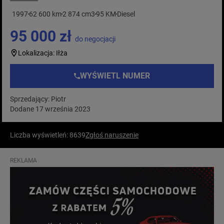
1997
62 600 km
2 874 cm3
95 KM
Diesel
95 000 zł
do negocjacji
Lokalizacja: Iłża
WYŚWIETL NUMER
Sprzedający: Piotr
Dodane 17 września 2023
Liczba wyświetleń: 8639
Zgłoś naruszenie
REKLAMA