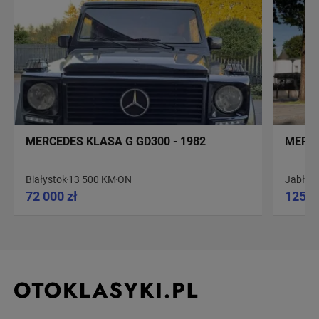
MERCEDES KLASA G GD300 - 1982
MERCE
Białystok
13 500 KM
ON
Jabłon
72 000 zł
125 0