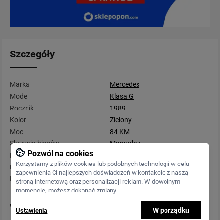
Szczegóły
Marka
Mercedes
Model
Klasa G
Rocznik
1989
Kolor
Zielony
Moc
84 KM
Skrzynia biegów
Manualna
Pozwól na cookies
Przebieg
189 500 km
Korzystamy z plików cookies lub podobnych technologii w celu
Rodzaj paliwa
Diesel
zapewnienia Ci najlepszych doświadczeń w kontakcie z naszą
Pojemność
2 497 cm3
stroną internetową oraz personalizacji reklam. W dowolnym
momencie, możesz dokonać zmiany.
Wyposażenie
W porządku
Ustawienia