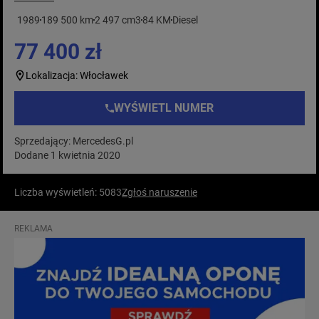
1989
189 500 km
2 497 cm3
84 KM
Diesel
77 400 zł
Lokalizacja: Włocławek
WYŚWIETL NUMER
Sprzedający: MercedesG.pl
Dodane 1 kwietnia 2020
Liczba wyświetleń: 5083
Zgłoś naruszenie
REKLAMA