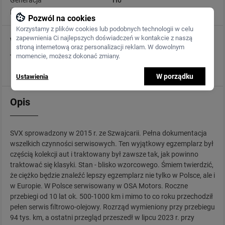
Generacja
H6
Pojemność
3 300 cm3
Pozwól na cookies
Korzystamy z plików cookies lub podobnych technologii w celu
zapewnienia Ci najlepszych doświadczeń w kontakcie z naszą
Wyposażenie
stroną internetową oraz personalizacji reklam. W dowolnym
momencie, możesz dokonać zmiany.
wszystko co było możliwe
W porządku
Ustawienia
Opis
SVX sprowadzony w 2015 r. ze Szwajcarii. Pełna dokumentacja
wszelkich czynności serwisowych. Ten wyjątkowy egzemplarz był
częścią kolekcji aut i traktowany był zawsze tak, jak powinno
traktować się klasyki. Stan - blisko wzorcowego. Śmiem twierdzić,
że ciężko będzie znaleźć lepszy egzemplarz nie tylko w Polsce, ale i
w Europie. W Polsce serwisowany w OSA Motors. Roczne
przebiegi od 10 lat ok. 500-1000 km i mimo to co roku przechodził
pełen serwis filtrowo-olejowy. Rozrząd wymieniony przy przebiegu
94 tys. km, a ostatni przegląd przeszedł w lipcu 2023 r. przy