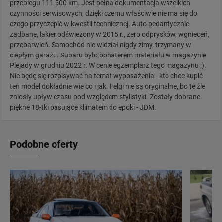
przebiegu 111 500 km. Jest pełna dokumentacja wszelkich
czynności serwisowych, dzięki czemu właściwie nie ma się do
czego przyczepić w kwestii technicznej. Auto pedantycznie
zadbane, lakier odświeżony w 2015 r., zero odprysków, wgnieceń,
przebarwień. Samochód nie widział nigdy zimy, trzymany w
ciepłym garażu. Subaru było bohaterem materiału w magazynie
Plejady w grudniu 2022 r. W cenie egzemplarz tego magazynu ;).
Nie będę się rozpisywać na temat wyposażenia - kto chce kupić
ten model dokładnie wie co i jak. Felgi nie są oryginalne, bo te źle
zniosły upływ czasu pod względem stylistyki. Zostały dobrane
piękne 18-tki pasujące klimatem do epoki - JDM.
Podobne oferty