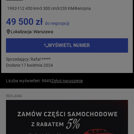
1992
112 450 km
3 300 cm3
230 KM
Benzyna
49 500 zł
do negocjacji
Lokalizacja: Warszawa
WYŚWIETL NUMER
Sprzedający: Rafał *****
Dodane 17 kwietnia 2024
Liczba wyświetleń: 9849
Zgłoś naruszenie
REKLAMA