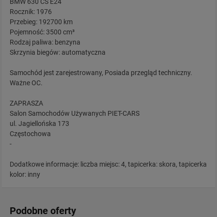
BMW 630 CS E24
Rocznik: 1976
Przebieg: 192700 km
Pojemność: 3500 cm³
Rodzaj paliwa: benzyna
Skrzynia biegów: automatyczna
Samochód jest zarejestrowany, Posiada przegląd techniczny.
Ważne OC.
ZAPRASZA
Salon Samochodów Używanych PIET-CARS
ul. Jagiellońska 173
Częstochowa
-
Dodatkowe informacje: liczba miejsc: 4, tapicerka: skora, tapicerka
kolor: inny
Podobne oferty