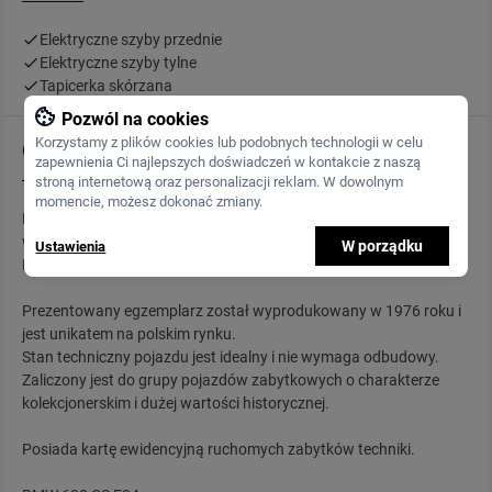
Elektryczne szyby przednie
Elektryczne szyby tylne
Tapicerka skórzana
Pozwól na cookies
Korzystamy z plików cookies lub podobnych technologii w celu
Opis
zapewnienia Ci najlepszych doświadczeń w kontakcie z naszą
stroną internetową oraz personalizacji reklam. W dowolnym
momencie, możesz dokonać zmiany.
BMW serii 6 E24 630 wypuszczone z fabryki z silnikiem 3.0,
wzbogacone do 3.5.
W porządku
Ustawienia
Karoseria robiona przez Karmana.
Prezentowany egzemplarz został wyprodukowany w 1976 roku i
jest unikatem na polskim rynku.
Stan techniczny pojazdu jest idealny i nie wymaga odbudowy.
Zaliczony jest do grupy pojazdów zabytkowych o charakterze
kolekcjonerskim i dużej wartości historycznej.
Posiada kartę ewidencyjną ruchomych zabytków techniki.