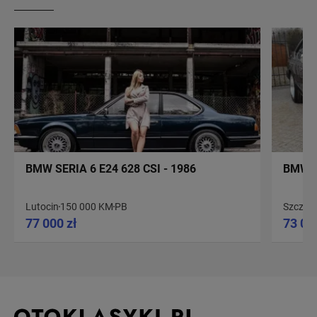
BMW SERIA 6 E24 628 CSI - 1986
BMW S
Lutocin
150 000 KM
PB
Szczyt
77 000 zł
73 00