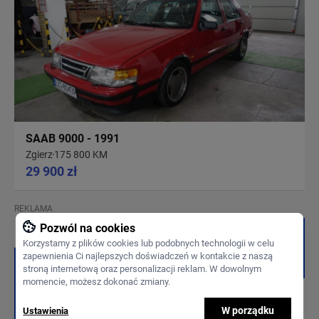
SAAB 9000 - 1991
Zgierz
175 800 KM
29 900 zł
REKLAMA
Pozwól na cookies
Korzystamy z plików cookies lub podobnych technologii w celu
zapewnienia Ci najlepszych doświadczeń w kontakcie z naszą
stroną internetową oraz personalizacji reklam. W dowolnym
momencie, możesz dokonać zmiany.
W porządku
Ustawienia