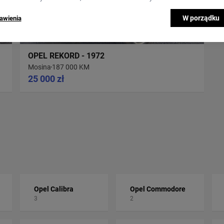
W porządku
awienia
OPEL REKORD - 1972
Mosina
187 000 KM
25 000 zł
Opel Calibra
Opel Commodore
3
2