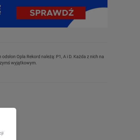
ę czymś wyjątkowym.
ji