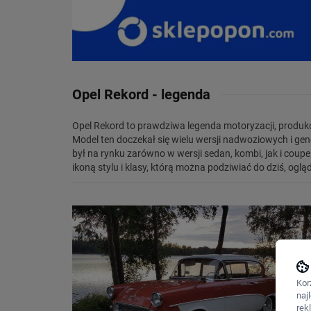
Opel Rekord - legenda
Opel Rekord to prawdziwa legenda motoryzacji, produ
modele. Do najpopularniejszych odsłon Opla Rekord należą
Model ten doczekał się wielu wersji nadwoziowych i gen
był na rynku zarówno w wersji sedan, kombi, jak i coupe
ikoną stylu i klasy, którą można podziwiać do dziś, ogl
Kor
naj
rek