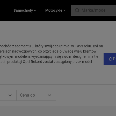
Samochody
Motocykle
ochód z segmentu E, który swój debiut miał w 1953 roku. Był on
rsjach nadwoziowych, co przyciągało uwagę wielu klientów
ątkowym modelem, wyróżniającym się swoim designem na tle
P
tach produkcji Opel Rekord został zastąpiony przez model
Cena do