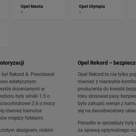
Opel Manta
Opel Olympia
4
5
otoryzacji
Opel Rekord – bezpiecz
 był Rekord A. Powstawał
Opel Rekord to nie tylko po
kowo estetycznym
również z niezwykle komfo
zwykle docenianymi w
producenta do kwestii bez
oru były silniki 1.5 o
roku stosował pasy bezpie
ściocylindrowe 2.6 o mocy
było zakupić wersje z ham
się również hamulce
się na dwuobwodowy ukła
egów między fotelami.
Ponadto w sprzedaży były 
zistym designem, niskim
za sprawą optymalnego ro