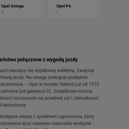
Opel Omega
Opel P4
3
1
eństwo połączone z wygodą jazdy
jazd cieszący się wyjątkową estetyką. Zasłynął
rtowej jazdy. Na uwagę zasługuje podejście
pieczeństwa – Opel w modelu Rekord już od 1972
czeństwa (od generacji D). Dodatkowo można
ulcami tarczowymi na przedniej osi i zdecydować
d hamulcowy.
dostępne wersje z systemem ogrzewania, który
zstawienia dysz nawiewu niezwykle wydajnie