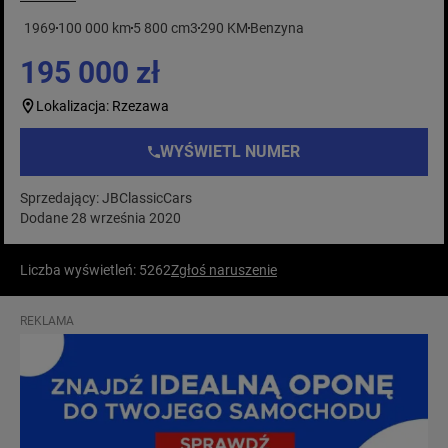
1969
100 000 km
5 800 cm3
290 KM
Benzyna
195 000 zł
Lokalizacja: Rzezawa
WYŚWIETL NUMER
Sprzedający: JBClassicCars
Dodane 28 września 2020
Liczba wyświetleń: 5262
Zgłoś naruszenie
REKLAMA