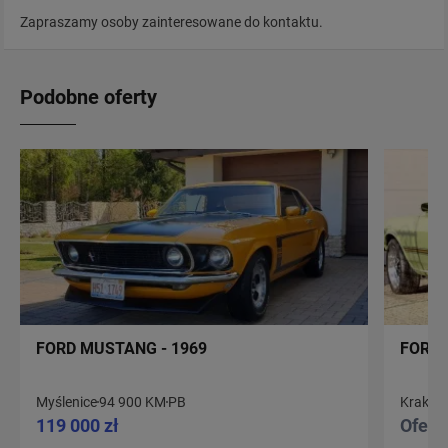
Zapraszamy osoby zainteresowane do kontaktu.
Podobne oferty
FORD MUSTANG - 1969
FORD 
Myślenice
94 900 KM
PB
Kraków
119 000 zł
Ofert