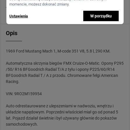
momencie, możesz dokonać zmiany.
W porządku
Ustawienia
Opis
1969 Ford Mustang Mach 1, M-code 351 V8, 5.8 l, 290 KM.
Automatyczna skrzynia biegów FMX Cruize-O-Matic. Opony P295
/50/ R16 BFGoodrich Radial T/A z tyłu i opony P225/60/R14
BFGoodrich Radial T / A z przodu. Chromowane felgi American
Racing.
VIN: 9RO2M159954
Auto odrestaurowane z ulepszeniami w nadwoziu, wnętrzu i
układzie napędowym. Poprzedni właściciel miał go od ponad 5
lat. Pojazd działał świetnie i był używany głównie do pokazów
samochodowych.