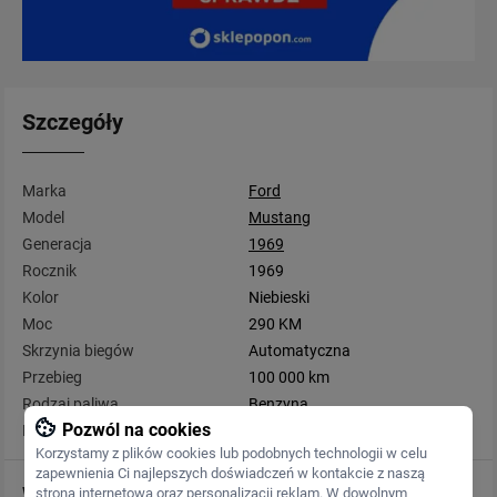
Szczegóły
Marka
Ford
Model
Mustang
Generacja
1969
Rocznik
1969
Kolor
Niebieski
Moc
290 KM
Skrzynia biegów
Automatyczna
Przebieg
100 000 km
Rodzaj paliwa
Benzyna
Pozwól na cookies
Pojemność
5 800 cm3
Korzystamy z plików cookies lub podobnych technologii w celu
zapewnienia Ci najlepszych doświadczeń w kontakcie z naszą
Wyposażenie
stroną internetową oraz personalizacji reklam. W dowolnym