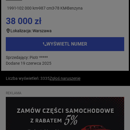
1991
102 000 km
987 cm3
78 KM
Benzyna
38 000 zł
Lokalizacja: Warszawa
WYŚWIETL NUMER
Sprzedający: Piotr *****
Dodane 19 czerwca 2025
Liczba wyświetleń: 3335
Zgłoś naruszenie
REKLAMA