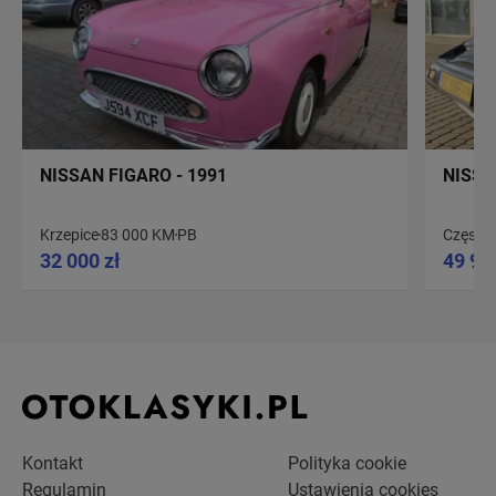
NISSAN FIGARO - 1991
NISSA
Krzepice
83 000 KM
PB
Często
32 000 zł
49 90
Kontakt
Polityka cookie
Regulamin
Ustawienia cookies