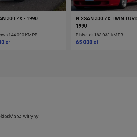
AN 300 ZX - 1990
NISSAN 300 ZX TWIN TURB
1990
zawa
144 000 KM
PB
Białystok
183 033 KM
PB
00 zł
65 000 zł
kies
Mapa witryny