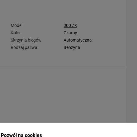
Model
300 ZX
Kolor
Czarny
Skrzynia biegów
Automatyczna
Rodzaj paliwa
Benzyna
Pozwól na cookies