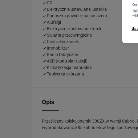
CD
Kor
Elektrycznie ustawiane lusterka
naj
Poduszka powietrzna pasażera
rek
Alufelgi
Ust
Elektrycznie ustawiane fotele
Światła przeciwmgielne
Centralny zamek
Immobilizer
Radio fabryczne
ASR (kontrola trakcji)
Klimatyzacja manualna
Tapicerka skórzana
Opis
Prześliczny kolekcjonerski 300ZX w wersji Cabrio. 
wyprodukowano 885 kabrioletów tego sportowe