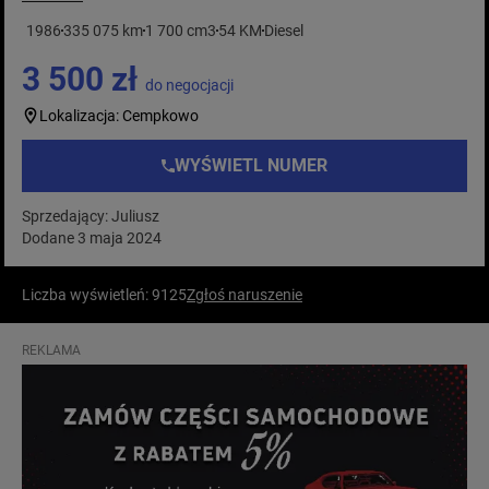
1986
335 075 km
1 700 cm3
54 KM
Diesel
3 500 zł
do negocjacji
Lokalizacja: Cempkowo
WYŚWIETL NUMER
Sprzedający: Juliusz
Dodane 3 maja 2024
Liczba wyświetleń: 9125
Zgłoś naruszenie
REKLAMA