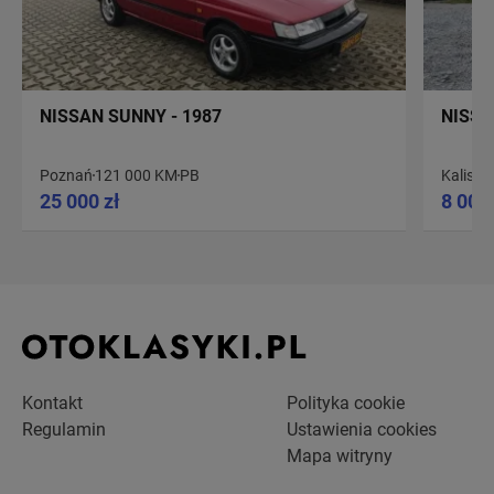
NISSAN SUNNY - 1987
NISSA
Poznań
121 000 KM
PB
Kalisz
4
25 000 zł
8 000 
Kontakt
Polityka cookie
Regulamin
Ustawienia cookies
Mapa witryny