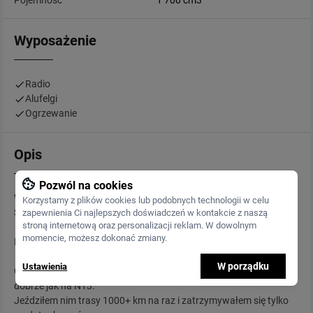
Pojemność
1 700 cm3
Wyposażenie
Radio
Alufelgi
Ogrzewanie
Opis
Pozwól na cookies
Witam
Korzystamy z plików cookies lub podobnych technologii w celu
Sprzedam Nissana Sunny N13 1.7D z 1986r.
zapewnienia Ci najlepszych doświadczeń w kontakcie z naszą
stroną internetową oraz personalizacji reklam. W dowolnym
momencie, możesz dokonać zmiany.
Bez felg i radia cena będzie adekwatnie niższa.
W porządku
Ustawienia
Garażowany przez każdą zimę przez co blacharsko jest mega
dobrze jak na N13.
Jeździłem nim trasy 1000+ km na raz i zatrzymywałem się tylko