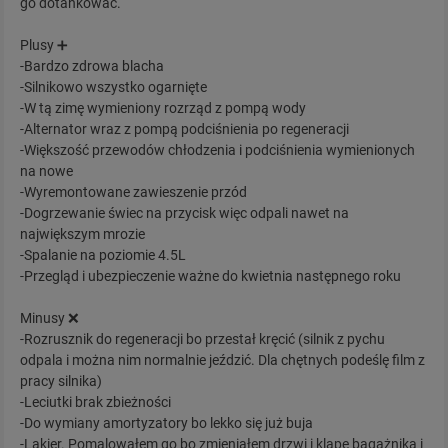
go dotankować.
Plusy ➕
-Bardzo zdrowa blacha
-Silnikowo wszystko ogarnięte
-W tą zimę wymieniony rozrząd z pompą wody
-Alternator wraz z pompą podciśnienia po regeneracji
-Większość przewodów chłodzenia i podciśnienia wymienionych
na nowe
-Wyremontowane zawieszenie przód
-Dogrzewanie świec na przycisk więc odpali nawet na
największym mrozie
-Spalanie na poziomie 4.5L
-Przegląd i ubezpieczenie ważne do kwietnia następnego roku
Minusy ❌
-Rozrusznik do regeneracji bo przestał kręcić (silnik z pychu
odpala i można nim normalnie jeździć. Dla chętnych podeślę film z
pracy silnika)
-Leciutki brak zbieżności
-Do wymiany amortyzatory bo lekko się już buja
-Lakier. Pomalowałem go bo zmieniałem drzwi i klapę bagażnika i