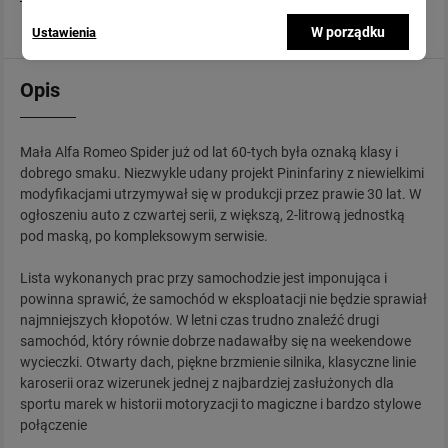
W porządku
Ustawienia
Opis
Mała Alfa Romeo Spider już od lat 60-tych była oznaką klasy i
dobrego smaku. Niezwykle udany projekt Pininfariny z niewielkimi
modyfikacjami utrzymywał się w produkcji przez prawie 30 lat. W
ogłoszeniu auto z czwartej serii, z większą, 2-litrową jednostką
pod maską, po kompleksowym serwisie.
Lista wykonanych prac przy samochodzie jest imponująca i
powinna sprawić, że samochód w eksploatacji nie będzie sprawiał
najmniejszych kłopotów. W letni czas trudno znaleźć drugi
samochód, który równie dobrze nadawałby się na weekendowe
wycieczki. Otwarty dach, piękne brzmienie silnika, klasyczne linie
karoserii oraz wizerunek jednej z najbardziej zasłużonych dla
sportu marek w historii motoryzacji to magiczne i bardzo stylowe
połączenie