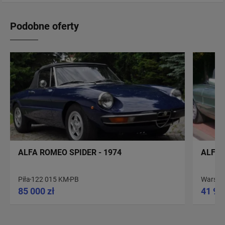
Podobne oferty
ALFA ROMEO SPIDER - 1974
ALFA 
Piła
122 015 KM
PB
Warsz
85 000 zł
41 90