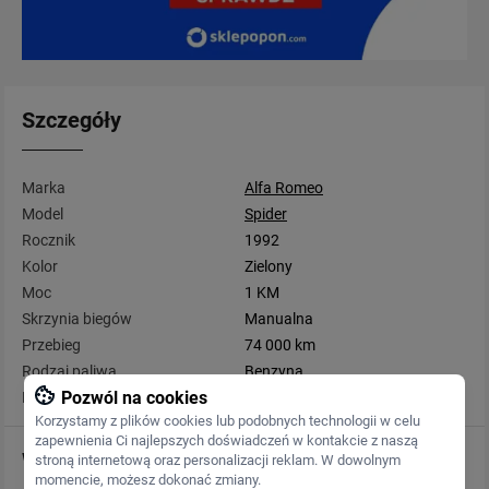
Szczegóły
Marka
Alfa Romeo
Model
Spider
Rocznik
1992
Kolor
Zielony
Moc
1 KM
Skrzynia biegów
Manualna
Przebieg
74 000 km
Rodzaj paliwa
Benzyna
Pozwól na cookies
Pojemność
2 000 cm3
Korzystamy z plików cookies lub podobnych technologii w celu
zapewnienia Ci najlepszych doświadczeń w kontakcie z naszą
Wyposażenie
stroną internetową oraz personalizacji reklam. W dowolnym
momencie, możesz dokonać zmiany.