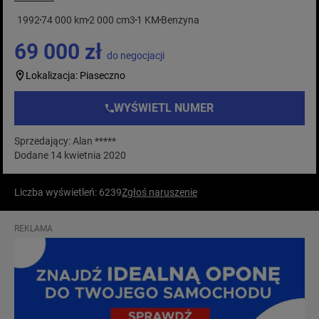
1992
74 000 km
2 000 cm3
1 KM
Benzyna
69 000 zł
do negocjacji
Lokalizacja: Piaseczno
WYŚWIETL NUMER
Sprzedający: Alan *****
Dodane 14 kwietnia 2020
Liczba wyświetleń: 6239
Zgłoś naruszenie
REKLAMA