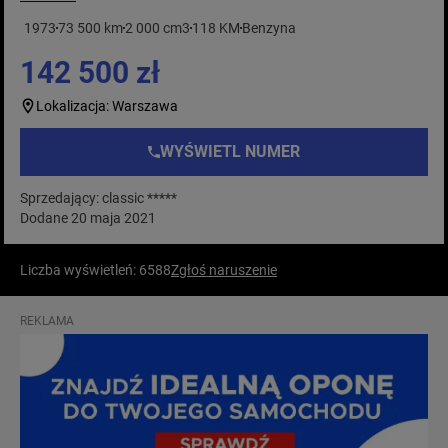
1973
73 500 km
2 000 cm3
118 KM
Benzyna
142 500 zł
Lokalizacja: Warszawa
WYŚWIETL NUMER
Sprzedający: classic *****
Dodane 20 maja 2021
Liczba wyświetleń: 6588
Zgłoś naruszenie
REKLAMA