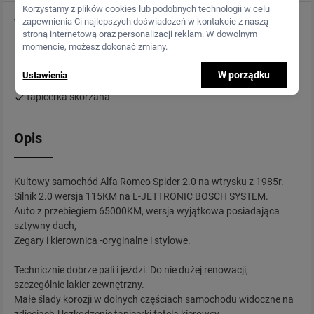
Korzystamy z plików cookies lub podobnych technologii w celu
Wyposażenie
zapewnienia Ci najlepszych doświadczeń w kontakcie z naszą
stroną internetową oraz personalizacji reklam. W dowolnym
momencie, możesz dokonać zmiany.
Wspomaganie kierownicy
W porządku
Ustawienia
Radio niefabryczne
Tapicerka skórzana
Opis
Kultowy samochód Alfa Romeo Spider 2.0 na wtrysku z 1985r.
Silnik 2.0 wersja 115KM na L-JETTRONIC BOSCH SYSTEM.
Auto z przebiegiem 65000KM, wersja wyjątkowa posiadająca
sztywny dach,
Zegary i kierownica -oryginalne i stylowe.
Technicznie dobrze pali i jeździ. Do nie dużej renowacji,
szczególnie lakier zewnętrzny.
Małe ślady korozji w dolnych częściach samochodu widoczne na