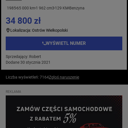
1985
65 000 km
1 962 cm3
129 KM
Benzyna
34 800 zł
Lokalizacja: Ostrów Wielkopolski
WYŚWIETL NUMER
Sprzedający: Robert
Dodane 30 stycznia 2021
Liczba wyświetleń: 7164
Zgłoś naruszenie
REKLAMA