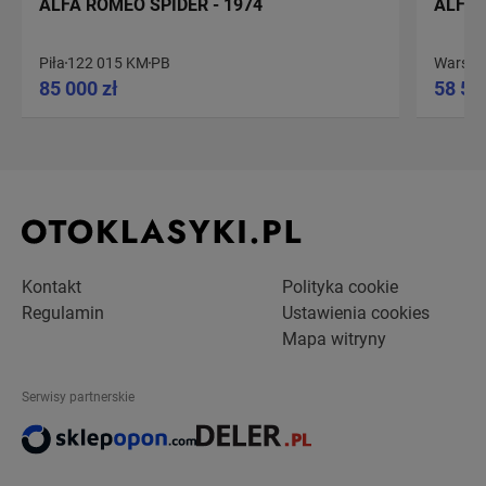
ALFA ROMEO SPIDER - 1974
ALFA 
Piła
122 015 KM
PB
Warsz
85 000 zł
58 50
Kontakt
Polityka cookie
Regulamin
Ustawienia cookies
Mapa witryny
Serwisy partnerskie