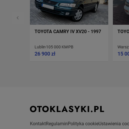
TOYOTA CAMRY IV XV20 - 1997
TOYO
Lublin
105 000 KM
PB
Wars
26 900 zł
15 0
Kontakt
Regulamin
Polityka cookie
Ustawienia coo