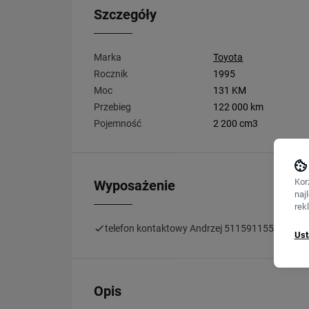
Szczegóły
Marka
Toyota
Rocznik
1995
Moc
131 KM
Przebieg
122 000 km
Pojemność
2 200 cm3
Kor
Wyposażenie
naj
rek
telefon kontaktowy Andrzej 511591155 , odpowi
Ust
Opis