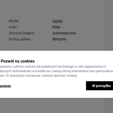
Model
Camry
Kolor
Biały
Skrzynia biegów
Automatyczna
Rodzaj paliwa
Benzyna
Pozwól na cookies
zystamy z plików cookies lub podobnych technologii w celu zapewnienia Ci
lepszych doświadczeń w kontakcie z naszą stroną internetową oraz personalizac
lam. W dowolnym momencie, możesz dokonać zmiany.
em na wszelkie pytania .
W porządku
awienia