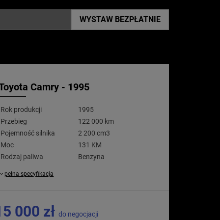
WYSTAW
BEZPŁATNIE
Toyota Camry - 1995
Rok produkcji
1995
Przebieg
122 000 km
Pojemność silnika
2 200 cm3
Moc
131 KM
Rodzaj paliwa
Benzyna
pełna specyfikacja
15 000 zł
do negocjacji