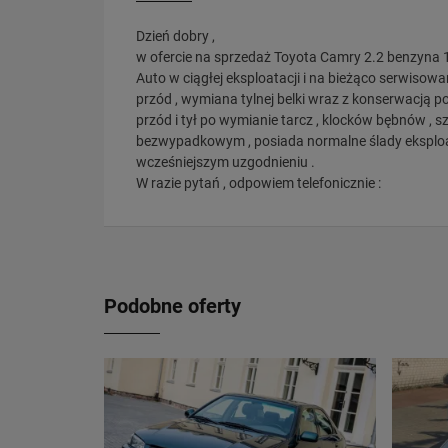
Dzień dobry ,
w ofercie na sprzedaż Toyota Camry 2.2 benzyna 199
Auto w ciągłej eksploatacji i na bieżąco serwiso
przód , wymiana tylnej belki wraz z konserwacją p
przód i tył po wymianie tarcz , klocków bębnów , s
bezwypadkowym , posiada normalne ślady eksploat
wcześniejszym uzgodnieniu .
W razie pytań , odpowiem telefonicznie :
Podobne oferty