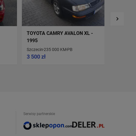
TOYOTA CAMRY AVALON XL -
TOYOTA C
1995
Szczecin
235 000 KM
PB
Białystok
2
3 500 zł
29 999 z
Serwisy partnerskie