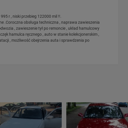
5 r , niski przebieg 122000 mil !!.
wane .Coroczna obsługa techniczna , naprawa zawieszenia
odwozia , zawieszenie tył po remoncie , układ hamulcowy
zczęk hamulca ręcznego , auto w stanie kolekcjonerskim ,
acji , możliwość obejrzenia auta i sprawdzenia po