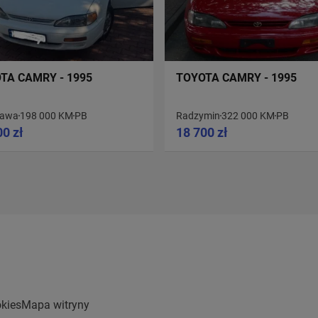
TA CAMRY - 1995
TOYOTA CAMRY - 1995
zawa
198 000 KM
PB
Radzymin
322 000 KM
PB
00 zł
18 700 zł
kies
Mapa witryny