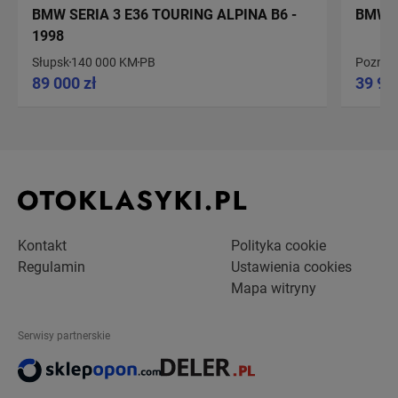
BMW SERIA 3 E36 TOURING ALPINA B6 -
BMW S
1998
Słupsk
140 000 KM
PB
Poznań
89 000 zł
39 90
Kontakt
Polityka cookie
Regulamin
Ustawienia cookies
Mapa witryny
Serwisy partnerskie