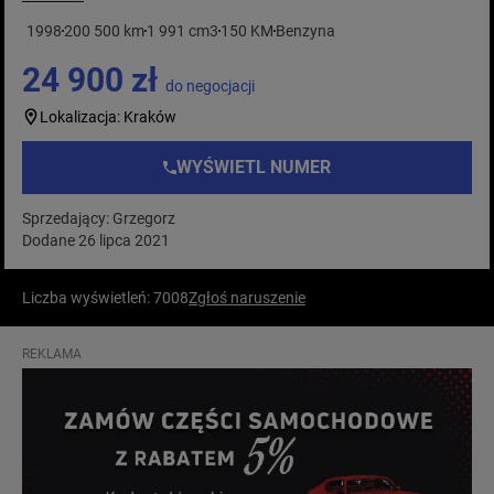
1998
200 500 km
1 991 cm3
150 KM
Benzyna
24 900 zł
do negocjacji
Lokalizacja: Kraków
WYŚWIETL NUMER
Sprzedający: Grzegorz
Dodane 26 lipca 2021
Liczba wyświetleń: 7008
Zgłoś naruszenie
REKLAMA