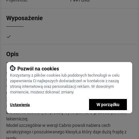
Pojemność
1 991 cm3
Wyposażenie
Opis
Pozwól na cookies
Samochód z sześciocylindrową rzędówką w wersji Cabrio - dach
Korzystamy z plików cookies lub podobnych technologii w celu
składany elektrycznie (w pełni sprawny, nie przepuszczający
zapewnienia Ci najlepszych doświadczeń w kontakcie z naszą
wody, zaimpregnowany). Silnik suchy, karoseria bez korozji,
stroną internetową oraz personalizacji reklam. W dowolnym
momencie, możesz dokonać zmiany.
oczywiście garażowany, skrzynia automatyczna pracuje bez
zastrzeżeń. Tapicerka skórzana konserwowana w obecnym
W porządku
Ustawienia
sezonie.
Dla zainteresowanych prześlę wynik pomiaru grubości powłoki
lakierniczej.
Model szczególnie w wersji Cabrio powoli nabiera cech
atrakcyjnego i poszukiwanego klasyk,a który daje dużą frajdę z
jazdy.