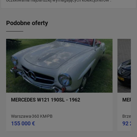
oczekiwania najbardziej wymagających kolekcjonerów .
Podobne oferty
MERCEDES W121 190SL - 1962
MERCE
Warszawa
360 KM
PB
Brzezin
155 000 €
92 25