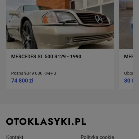
MERCEDES SL 500 R129 - 1990
MERCE
Poznań
349 000 KM
PB
Obornik
74 800 zł
80 00
Kontakt
Polityka cookie