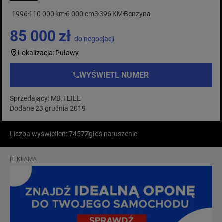
1996
110 000 km
6 000 cm3
396 KM
Benzyna
85 000 zł
do negocjacji
Lokalizacja: Puławy
WYŚWIETL NUMER
Sprzedający: MB.TEILE
Dodane 23 grudnia 2019
Liczba wyświetleń: 7457
Zgłoś naruszenie
REKLAMA