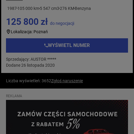
1987
105 000 km
5 547 cm3
276 KM
Benzyna
125 800 zł
do negocjacji
Lokalizacja: Poznań
WYŚWIETL NUMER
Sprzedający: AUSTOR *****
Dodane 26 listopada 2020
Liczba wyświetleń: 3652
Zgłoś naruszenie
REKLAMA