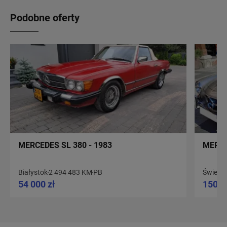
Podobne oferty
MERCEDES SL 380 - 1983
MERCE
Białystok
2 494 483 KM
PB
Świecie
54 000 zł
150 0