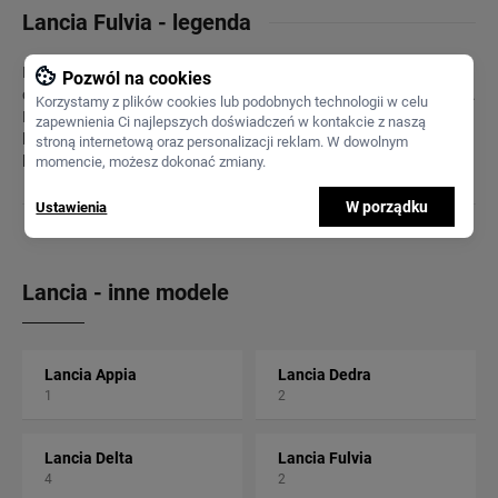
Lancia Fulvia - legenda
Fulvia debiutowała jako mały, elegancki sedan, ale to wersja
Pozwól na cookies
coupe, wprowadzona w 1965 roku, najbardziej zapadła w pamięć.
Korzystamy z plików cookies lub podobnych technologii w celu
Projekt nadwozia coupe, autorstwa Piero Castagnero, stanowił
zapewnienia Ci najlepszych doświadczeń w kontakcie z naszą
kwintesencję włoskiego stylu lat 60. – prostych, czystych linii i
stroną internetową oraz personalizacji reklam. W dowolnym
klasycznej elegancji.
momencie, możesz dokonać zmiany.
W porządku
Ustawienia
Lancia - inne modele
Lancia Appia
Lancia Dedra
1
2
Lancia Delta
Lancia Fulvia
4
2