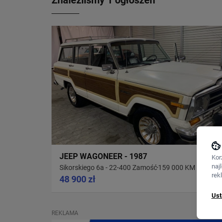
Znaleźliśmy 1 ogłoszeń
JEEP WAGONEER - 1987
Kor
naj
Sikorskiego 6a - 22-400 Zamość
159 000 KM
rek
48 900 zł
Ust
REKLAMA