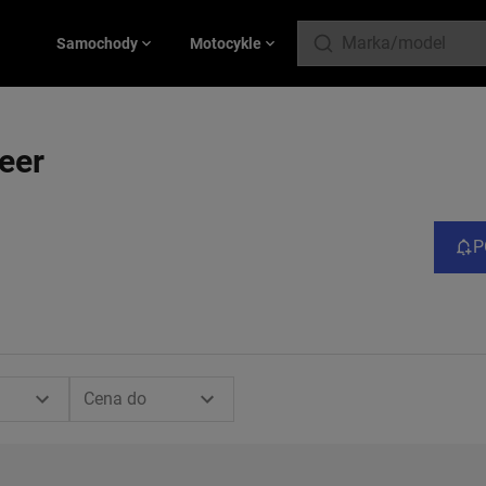
Samochody
Motocykle
eer
P
Cena do