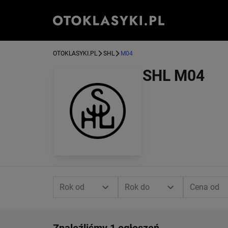
OTOKLASYKI.PL
SHL
M04
SHL M04
Rok od
Rok do
Cena od