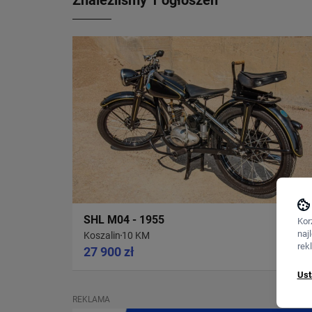
Znaleźliśmy 1 ogłoszeń
SHL M04 - 1955
Kor
naj
Koszalin
10 KM
rek
27 900 zł
Ust
REKLAMA