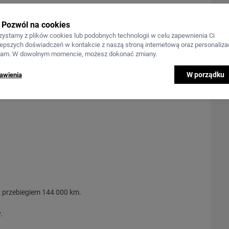
Pozwól na cookies
zystamy z plików cookies lub podobnych technologii w celu zapewnienia Ci
lepszych doświadczeń w kontakcie z naszą stroną internetową oraz personalizac
lam. W dowolnym momencie, możesz dokonać zmiany.
W porządku
awienia
z przebiegiem 144 000 km.
.