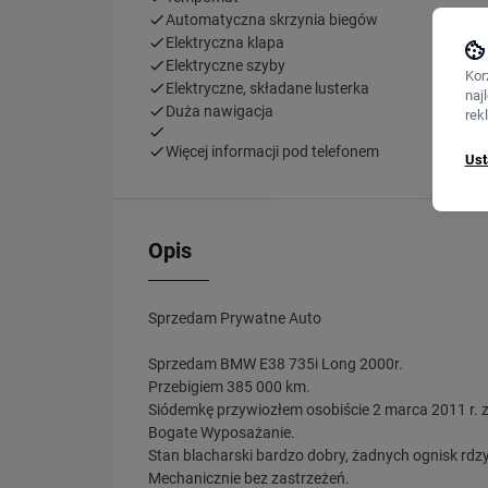
Automatyczna skrzynia biegów
Elektryczna klapa
Elektryczne szyby
Kor
Elektryczne, składane lusterka
naj
Duża nawigacja
rek
Więcej informacji pod telefonem
Ust
Opis
Sprzedam Prywatne Auto
Sprzedam BMW E38 735i Long 2000r.
Przebigiem 385 000 km.
Siódemkę przywiozłem osobiście 2 marca 2011 r. 
Bogate Wyposażanie.
Stan blacharski bardzo dobry, żadnych ognisk rdzy
Mechanicznie bez zastrzeżeń.