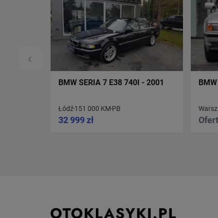
BMW SERIA 7 E38 740I - 2001
BMW 
Łódź
151 000 KM
PB
Wars
32 999 zł
Ofer