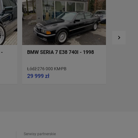
 -
BMW SERIA 7 E38 740I - 1998
BMW SERI
Łódź
276 000 KM
PB
KATOWICE
29 999 zł
49 000 z
Serwisy partnerskie