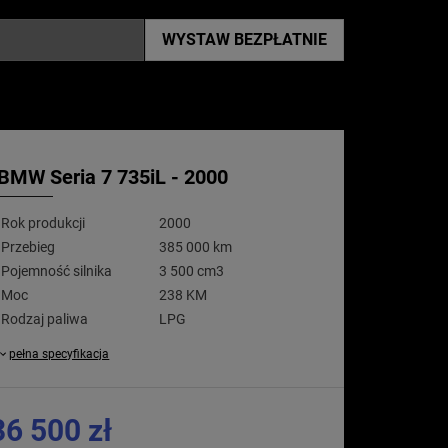
WYSTAW
BEZPŁATNIE
BMW Seria 7 735iL - 2000
Rok produkcji
2000
Przebieg
385 000 km
Pojemność silnika
3 500 cm3
Moc
238 KM
Rodzaj paliwa
LPG
pełna specyfikacja
36 500 zł