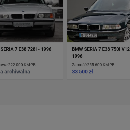
SERIA 7 E38 728I - 1996
BMW SERIA 7 E38 750I V12
1996
zawa
222 000 KM
PB
Zamość
255 600 KM
PB
ta archiwalna
33 500 zł