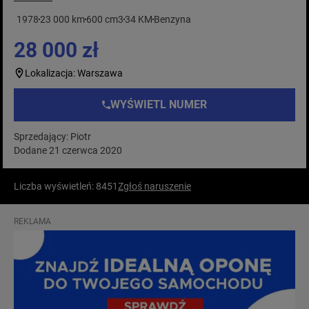
1978
23 000 km
600 cm3
34 KM
Benzyna
28 000 zł
Lokalizacja: Warszawa
WYŚWIETL NUMER
Sprzedający: Piotr
Dodane 21 czerwca 2020
Liczba wyświetleń: 8451
Zgłoś naruszenie
REKLAMA