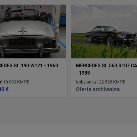
EDES SL 190 W121 - 1960
MERCEDES SL 560 R107 C
- 1985
ń
10 000 KM
PB
Kobylanka
122 528 KM
PB
00 €
Oferta archiwalna