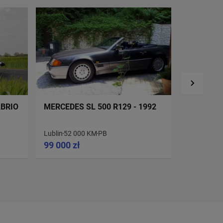
ABRIO
MERCEDES SL 500 R129 - 1992
MERCEDES
Lublin
52 000 KM
PB
Gdańsk
15
99 000 zł
Oferta a