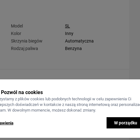
Model
SL
Kolor
Inny
Skrzynia biegów
Automatyczna
Rodzaj paliwa
Benzyna
Pozwól na cookies
zystamy z plików cookies lub podobnych technologii w celu zapewnienia Ci
lepszych doświadczeń w kontakcie z naszą stroną internetową oraz personalizac
lam. W dowolnym momencie, możesz dokonać zmiany.
W porządku
awienia