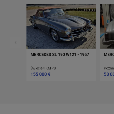
MERCEDES SL 190 W121 - 1957
MERC
Świecie
4 KM
PB
Pozna
155 000 €
58 0