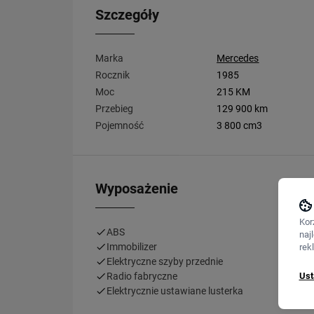
Szczegóły
Marka
Mercedes
Rocznik
1985
Moc
215 KM
Przebieg
129 900 km
Pojemność
3 800 cm3
Wyposażenie
Kor
ABS
naj
Immobilizer
rek
Elektryczne szyby przednie
Ust
Radio fabryczne
Elektrycznie ustawiane lusterka