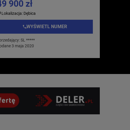
49 900 zł
Lokalizacja: Dębica
WYŚWIETL NUMER
przedający: SL *****
odane 3 maja 2020