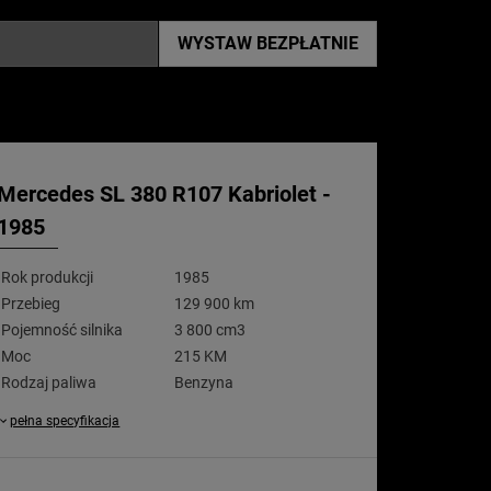
WYSTAW
BEZPŁATNIE
Mercedes SL 380 R107 Kabriolet -
1985
Rok produkcji
1985
Przebieg
129 900 km
Pojemność silnika
3 800 cm3
Moc
215 KM
Rodzaj paliwa
Benzyna
pełna specyfikacja