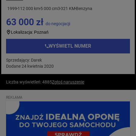
1999
112 000 km
5 000 cm3
321 KM
Benzyna
63 000 zł
do negocjacji
Lokalizacja: Poznań
WYŚWIETL NUMER
Sprzedający: Darek
Dodane 24 kwietnia 2020
Liczba wyświetleń: 4885
Zgłoś naruszenie
REKLAMA