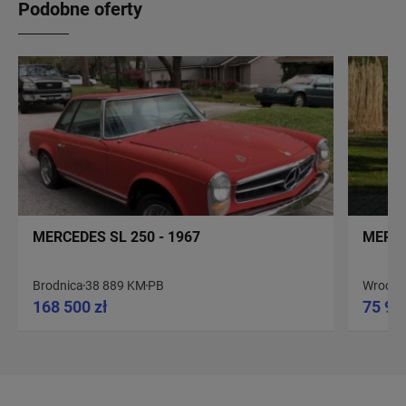
Podobne oferty
MERCEDES SL 250 - 1967
MERCE
Brodnica
38 889 KM
PB
Wrocła
168 500 zł
75 90