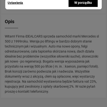
W porządku
Ustawienia
Opis
Witam! Firma iDEALCARS sprzeda samochód marki Mercedes sl
500 z 1999roku. Wersja po liftingu w bardzo dobrym stanie
technicznym jak i wizualnym. Auto ma nowe opony, felgi
odrestaurowane, cała tapicerka skórzana nowa, dach działa
idealnie bez problemów (wszystkie siłowniki suche), słoneczniki
jak nowe - po regeneracji. Bogata wersja wyposażenia jak
przystało na wersję 500 po lifcie ( m. in. : ksenon, pamięci foteli).
Brak korozji zarówno podwozia jak i nadwozia. Wszystkie
dokumenty wraz z akcyzą, cłem są opłacone, więc wystarczy
rejestracja. Na samochód wystawiona będzie faktura vat 23%,
kupujący jest zwolniony z opłaty skarbowej 2%. W razie pytań
proszę o kontakt telefoniczny.