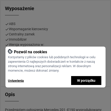
Wyposażenie
ABS
Wspomaganie kierownicy
Centralny zamek
Immobilizer
Wersja wyposażona w:
Ekonomiczny silnik
Pozwól na cookies
Manualna skrzynia
Korzystamy z plików cookies lub podobnych technologii w celu
Wnętrze w bardzo dobrym stanie.
zapewnienia Ci najlepszych doświadczeń w kontakcie z naszą
Radio
stroną internetową oraz personalizacji reklam. W dowolnym
momencie, możesz dokonać zmiany.
wspomaganie kierownicy
centralny zamek
W porządku
Ustawienia
Opis
Przedmiotem ogłoszenia Mercedes 201 -E190 wyprodukowany