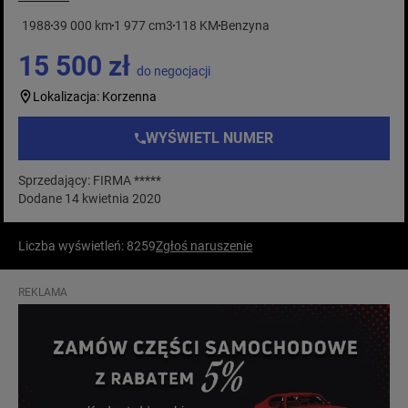
1988
39 000 km
1 977 cm3
118 KM
Benzyna
15 500 zł
do negocjacji
Lokalizacja: Korzenna
WYŚWIETL NUMER
Sprzedający: FIRMA *****
Dodane 14 kwietnia 2020
Liczba wyświetleń: 8259
Zgłoś naruszenie
REKLAMA