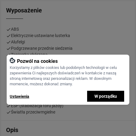
Wyposażenie
ABS
Elektrycznie ustawiane lusterka
Alufelgi
Podgrzewane przednie siedzenia
Tapicerka skórzana
Pozwól na cookies
Centralny zamek
Radio fabryczne
Korzystamy z plików cookies lub podobnych technologii w celu
zapewnienia Ci najlepszych doświadczeń w kontakcie z naszą
ASR (kontrola trakcji)
stroną internetową oraz personalizacji reklam. W dowolnym
Przyciemniane szyby
momencie, możesz dokonać zmiany.
Tempomat
Elektryczne szyby przednie
W porządku
Ustawienia
Wspomaganie kierownicy
ESP (stabilizacja toru jazdy)
Światła przeciwmgielne
Opis