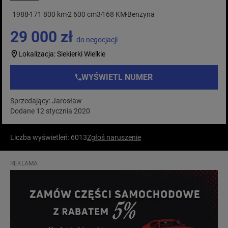
1988
171 800 km
2 600 cm3
168 KM
Benzyna
29 000 zł
do negocjacji
Lokalizacja: Siekierki Wielkie
WYŚWIETL NUMER
Sprzedający: Jarosław
Dodane 12 stycznia 2020
Liczba wyświetleń: 6013
Zgłoś naruszenie
REKLAMA