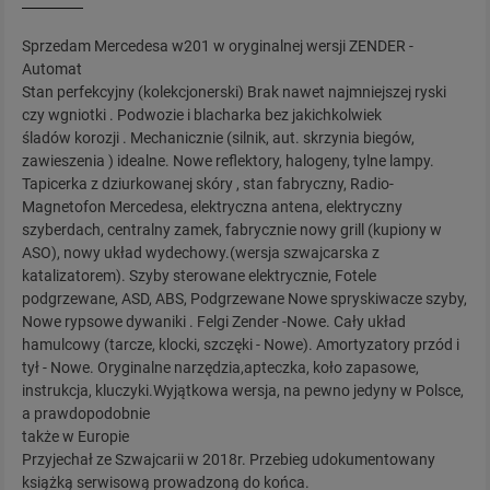
Sprzedam Mercedesa w201 w oryginalnej wersji ZENDER -
Automat
Stan perfekcyjny (kolekcjonerski) Brak nawet najmniejszej ryski
czy wgniotki . Podwozie i blacharka bez jakichkolwiek
śladów korozji . Mechanicznie (silnik, aut. skrzynia biegów,
zawieszenia ) idealne. Nowe reflektory, halogeny, tylne lampy.
Tapicerka z dziurkowanej skóry , stan fabryczny, Radio-
Magnetofon Mercedesa, elektryczna antena, elektryczny
szyberdach, centralny zamek, fabrycznie nowy grill (kupiony w
ASO), nowy układ wydechowy.(wersja szwajcarska z
katalizatorem). Szyby sterowane elektrycznie, Fotele
podgrzewane, ASD, ABS, Podgrzewane Nowe spryskiwacze szyby,
Nowe rypsowe dywaniki . Felgi Zender -Nowe. Cały układ
hamulcowy (tarcze, klocki, szczęki - Nowe). Amortyzatory przód i
tył - Nowe. Oryginalne narzędzia,apteczka, koło zapasowe,
instrukcja, kluczyki.Wyjątkowa wersja, na pewno jedyny w Polsce,
a prawdopodobnie
także w Europie
Przyjechał ze Szwajcarii w 2018r. Przebieg udokumentowany
książką serwisową prowadzoną do końca.