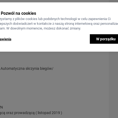
Pozwól na cookies
zystamy z plików cookies lub podobnych technologii w celu zapewnienia Ci
lepszych doświadczeń w kontakcie z naszą stroną internetową oraz personalizac
lam. W dowolnym momencie, możesz dokonać zmiany.
W porządku
awienia
 Automatyczna skrzynia biegów/
WN
ącą oraz prowadzącą ( listopad 2019 )