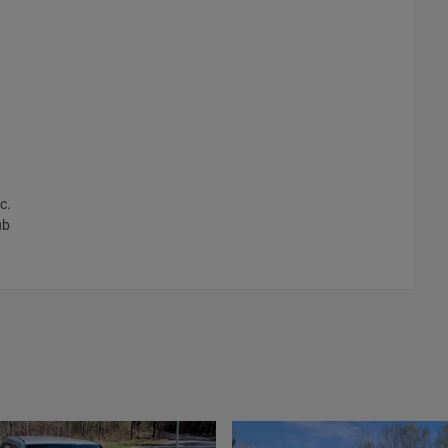
c.
ub