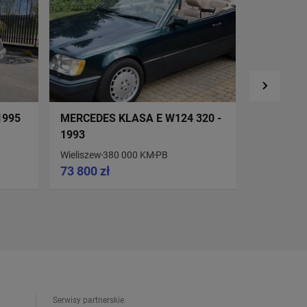
1995
MERCEDES KLASA E W124 320 -
MERCEDES
1993
Wieliszew
380 000 KM
PB
Grodzisk M
73 800 zł
22 000 z
Serwisy partnerskie