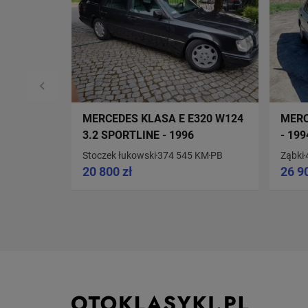
MERCEDES KLASA E E320 W124
MERC
3.2 SPORTLINE - 1996
- 199
Stoczek łukowski
374 545 KM
PB
Ząbki
20 800 zł
26 9