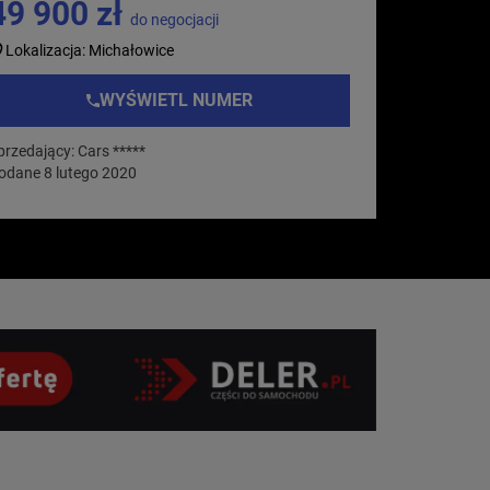
49 900 zł
do negocjacji
Lokalizacja: Michałowice
WYŚWIETL NUMER
przedający: Cars *****
odane 8 lutego 2020