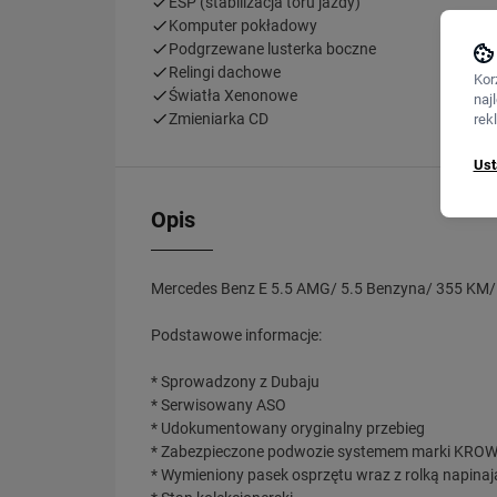
ESP (stabilizacja toru jazdy)
Komputer pokładowy
Podgrzewane lusterka boczne
Relingi dachowe
Kor
Światła Xenonowe
naj
Zmieniarka CD
rek
Ust
Opis
Mercedes Benz E 5.5 AMG/ 5.5 Benzyna/ 355 KM/
Podstawowe informacje:
* Sprowadzony z Dubaju
* Serwisowany ASO
* Udokumentowany oryginalny przebieg
* Zabezpieczone podwozie systemem marki KRO
* Wymieniony pasek osprzętu wraz z rolką napinaj