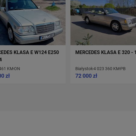
EDES KLASA E W124 E250
MERCEDES KLASA E 320 - 
4
461 KM
ON
Białystok
4 023 360 KM
PB
00 zł
72 000 zł