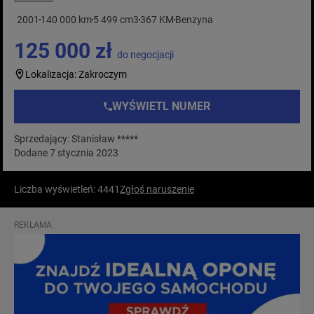
2001
140 000 km
5 499 cm3
367 KM
Benzyna
125 000 zł
do negocjacji
Lokalizacja: Zakroczym
WYŚWIETL NUMER
Sprzedający: Stanisław *****
Dodane 7 stycznia 2023
Liczba wyświetleń: 4441
Zgłoś naruszenie
REKLAMA