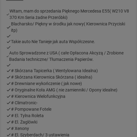
Witam, mam do sprzedania Pięknego Mercedesa E55( W210 V8
370 Km Seria żadne Przeróbki)
Blacharsko/ Piękny w środku jak nowy( Kierownica Przyciski
itp)
Takie auto Nie Tanieje jak auta Współczesne.
Auto Sprowadzone z USA ( całe Opłacona Akcyzą / Zrobione
Badania techniczne/ Tłumaczenia Papierów.
# Skórzana Tapicerka ( Wentylowana Idealna)
# Skórzana Kierownica Skórzana ( idealna)
# Drewniane wykończenie ( jak nowe)
# Oryginalne Koła AMG ( nie zamienniki / Opony idealne)
# Kierownica Wielofunkcyjna
# Climatronic-
# Pompowane Fotele
# El. Tylna Roleta
# El. Żaglówki
# Xenony
# El. Szyberdach/ 3 ustawienia