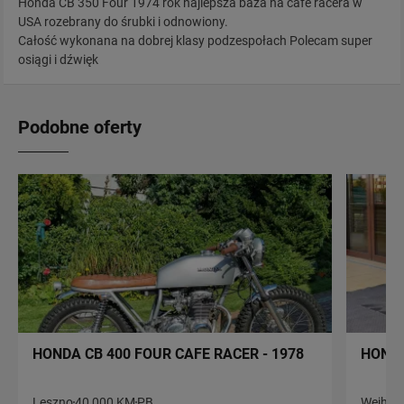
Honda CB 350 Four 1974 rok najlepsza baza na cafe racera w
USA rozebrany do śrubki i odnowiony.
Całość wykonana na dobrej klasy podzespołach Polecam super
osiągi i dźwięk
Podobne oferty
HONDA CB 400 FOUR CAFE RACER - 1978
HONDA
Leszno
40 000 KM
PB
Wejher