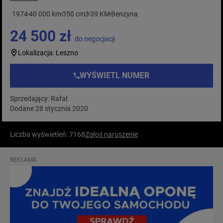
1974
40 000 km
350 cm3
39 KM
Benzyna
24 500 zł
do negocjacji
Lokalizacja: Leszno
WYŚWIETL NUMER
Sprzedający: Rafał
Dodane 28 stycznia 2020
Liczba wyświetleń: 7168
Zgłoś naruszenie
REKLAMA