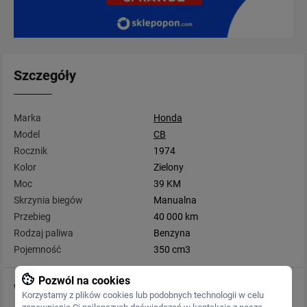
Szczegóły
Marka
Honda
Model
CB
Rocznik
1974
Kolor
Zielony
Moc
39 KM
Skrzynia biegów
Manualna
Przebieg
40 000 km
Rodzaj paliwa
Benzyna
Pojemność
350 cm3
Pozwól na cookies
Wyposażenie
Korzystamy z plików cookies lub podobnych technologii w celu