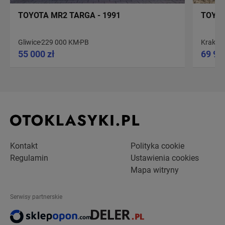
TOYOTA MR2 TARGA - 1991
TOYOT
Gliwice
229 000 KM
PB
Kraków
55 000 zł
69 90
Kontakt
Polityka cookie
Regulamin
Ustawienia cookies
Mapa witryny
Serwisy partnerskie