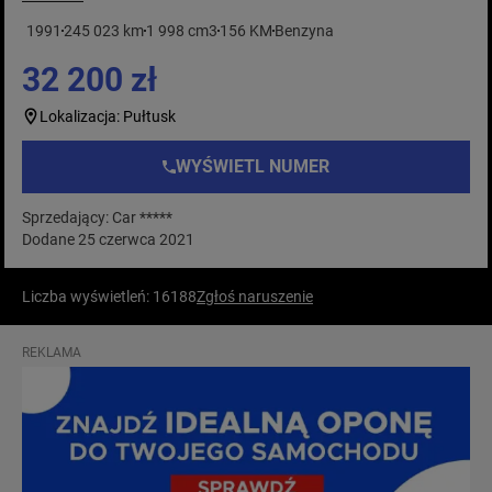
1991
245 023 km
1 998 cm3
156 KM
Benzyna
32 200 zł
Lokalizacja: Pułtusk
WYŚWIETL NUMER
Sprzedający: Car *****
Dodane 25 czerwca 2021
Liczba wyświetleń: 16188
Zgłoś naruszenie
REKLAMA