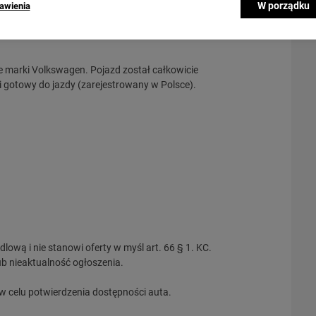
W porządku
awienia
e marki Volkswagen. Pojazd został całkowicie
i gotowy do jazdy (zarejestrowany w Polsce).
dlową i nie stanowi oferty w myśl art. 66 § 1. KC.
b nieaktualność ogłoszenia.
 w celu potwierdzenia dostępności auta.