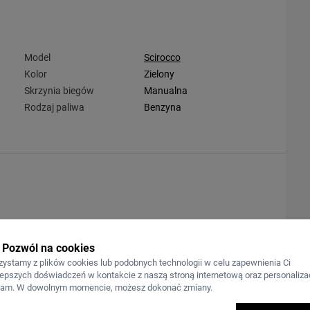
Model
Scirocco
Kolor
Zielony
Skrzynia biegów
Manualna
Rodzaj paliwa
Benzyna
Pozwól na cookies
zystamy z plików cookies lub podobnych technologii w celu zapewnienia Ci
lepszych doświadczeń w kontakcie z naszą stroną internetową oraz personalizac
lam. W dowolnym momencie, możesz dokonać zmiany.