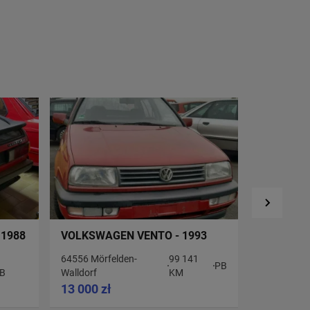
 1988
VOLKSWAGEN VENTO - 1993
VOLKSWA
WESTFALI
64556 Mörfelden-
99 141
PB
B
Walldorf
KM
Warszawa
13 000 zł
69 600 z