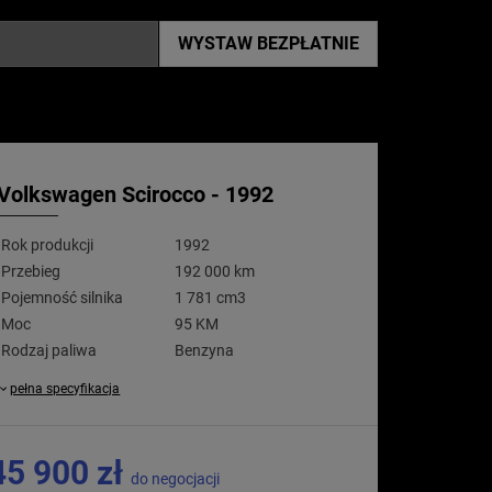
WYSTAW
BEZPŁATNIE
Volkswagen Scirocco - 1992
Rok produkcji
1992
Przebieg
192 000 km
Pojemność silnika
1 781 cm3
Moc
95 KM
Rodzaj paliwa
Benzyna
pełna specyfikacja
45 900 zł
do negocjacji