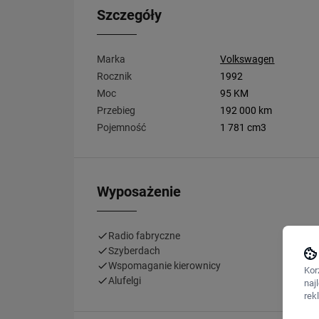
Szczegóły
Marka
Volkswagen
Rocznik
1992
Moc
95 KM
Przebieg
192 000 km
Pojemność
1 781 cm3
Wyposażenie
Radio fabryczne
Szyberdach
Wspomaganie kierownicy
Kor
Alufelgi
naj
rek