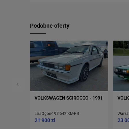
Podobne oferty
VOLKSWAGEN SCIROCCO - 1991
VOLK
Lisi Ogon
193 642 KM
PB
Wars
21 900 zł
23 0