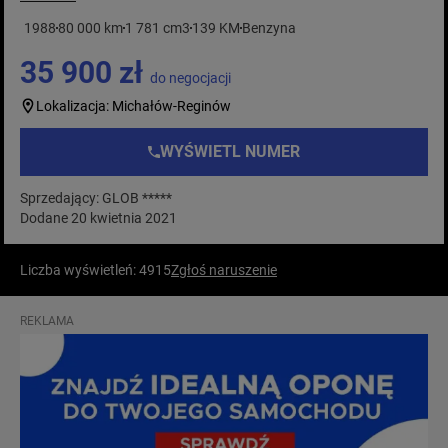
1988
80 000 km
1 781 cm3
139 KM
Benzyna
35 900 zł
do negocjacji
Lokalizacja: Michałów-Reginów
WYŚWIETL NUMER
Sprzedający: GLOB *****
Dodane 20 kwietnia 2021
Liczba wyświetleń: 4915
Zgłoś naruszenie
REKLAMA