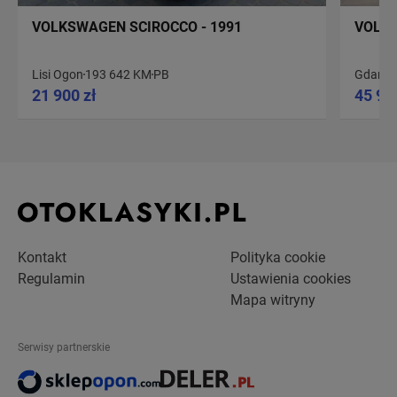
VOLKSWAGEN SCIROCCO - 1991
VOLKS
Lisi Ogon
193 642 KM
PB
Gdańsk
21 900 zł
45 90
Kontakt
Polityka cookie
Regulamin
Ustawienia cookies
Mapa witryny
Serwisy partnerskie