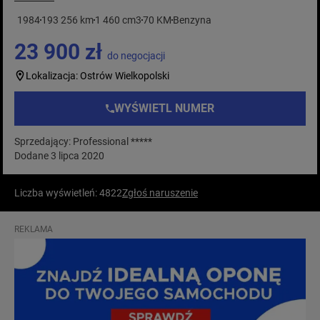
1984
193 256 km
1 460 cm3
70 KM
Benzyna
23 900 zł
do negocjacji
Lokalizacja: Ostrów Wielkopolski
WYŚWIETL NUMER
Sprzedający: Professional *****
Dodane 3 lipca 2020
Liczba wyświetleń: 4822
Zgłoś naruszenie
REKLAMA