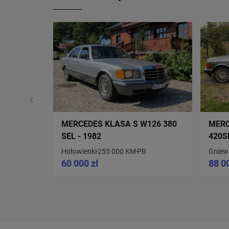
MERCEDES KLASA S W126 380
MERC
SEL - 1982
420S
Hołowienki
255 000 KM
PB
Gnie
60 000 zł
88 0