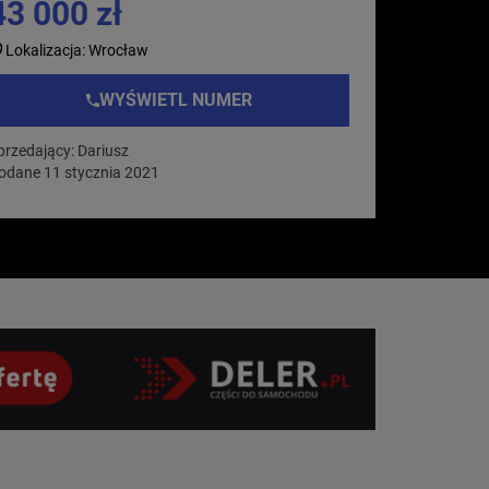
43 000 zł
Lokalizacja: Wrocław
WYŚWIETL NUMER
przedający: Dariusz
odane 11 stycznia 2021