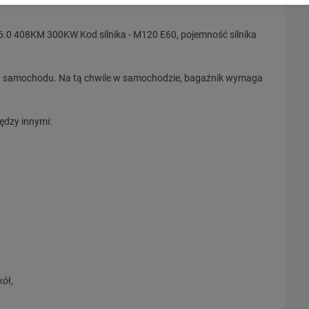
 408KM 300KW Kod silnika - M120 E60, pojemność silnika
in samochodu. Na tą chwile w samochodzie, bagażnik wymaga
ędzy innymi:
ół,