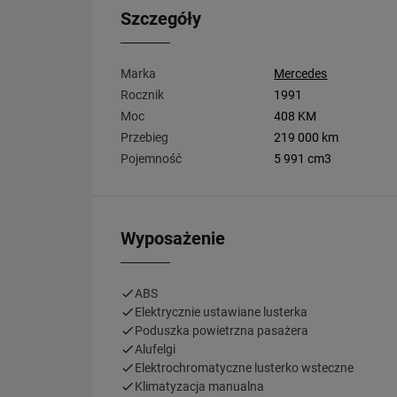
Szczegóły
Marka
Mercedes
Rocznik
1991
Moc
408 KM
Przebieg
219 000 km
Pojemność
5 991 cm3
Wyposażenie
ABS
Elektrycznie ustawiane lusterka
Poduszka powietrzna pasażera
Alufelgi
Elektrochromatyczne lusterko wsteczne
Klimatyzacja manualna