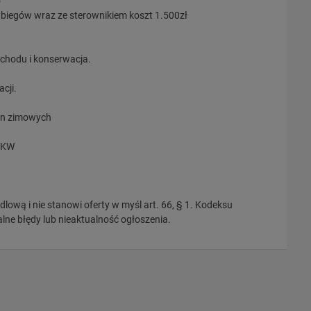
o
biegów wraz ze sterownikiem koszt 1.500zł
chodu i konserwacja.
cji.
on zimowych
0KW
dlową i nie stanowi oferty w myśl art. 66, § 1. Kodeksu
ne błędy lub nieaktualność ogłoszenia.