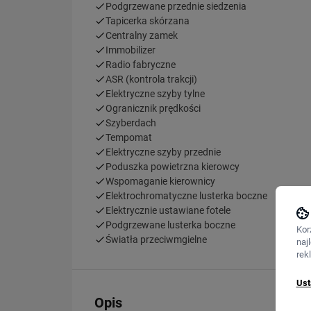
Podgrzewane przednie siedzenia
Tapicerka skórzana
Centralny zamek
Immobilizer
Radio fabryczne
ASR (kontrola trakcji)
Elektryczne szyby tylne
Ogranicznik prędkości
Szyberdach
Tempomat
Elektryczne szyby przednie
Poduszka powietrzna kierowcy
Wspomaganie kierownicy
Elektrochromatyczne lusterka boczne
Elektrycznie ustawiane fotele
Podgrzewane lusterka boczne
Kor
Światła przeciwmgielne
naj
rek
Ust
Opis