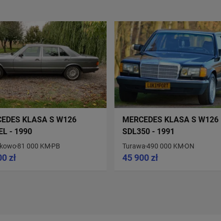
EDES KLASA S W126
MERCEDES KLASA S W126
EL - 1990
SDL350 - 1991
wkowo
81 000 KM
PB
Turawa
490 000 KM
ON
00 zł
45 900 zł