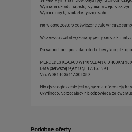
Serwis- Wymiana filtrów, oleju i płynu chłodniczeg
Wymiana układu napędu, wymiana oleju w skrzyni 
Wymieniony łącznik elastyczny wału.
Na wiosnę zostało odświeżone całe wnętrze samo
W czerwcu został wykonany pełny serwis klimatyza
Do samochodu posiadam dodatkowy komplet op
MERCEDES KLASA S W140 SEDAN 6.0 408KM 30
Data pierwszej rejestracji: 17.16.1991
Vin: WDB1400561A005059
Niniejsze ogłoszenie jest wyłącznie informacją han
Cywilnego. Sprzedający nie odpowiada za ewentual
Podobne oferty