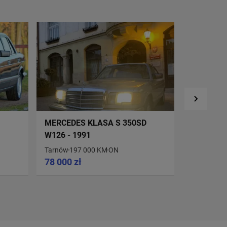
MERCEDES KLASA S 350SD
MERCEDE
W126 - 1991
300SE - 1
Tarnów
197 000 KM
ON
Janikowo
9
78 000 zł
57 900 z