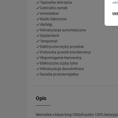
Tapicerka skórzana
rek
Centralny zamek
Ust
Immobilizer
Radio fabryczne
Alufelgi
Klimatyzacja automatyczna
Szyberdach
Tempomat
Elektryczne szyby przednie
Poduszka powietrzna kierowcy
Wspomaganie kierownicy
Elektryczne szyby tylne
Klimatyzacja dwustrefowa
Światła przeciwmgielne
Opis
Mercedes s klasa long 350sdl autko 100% bezwypa