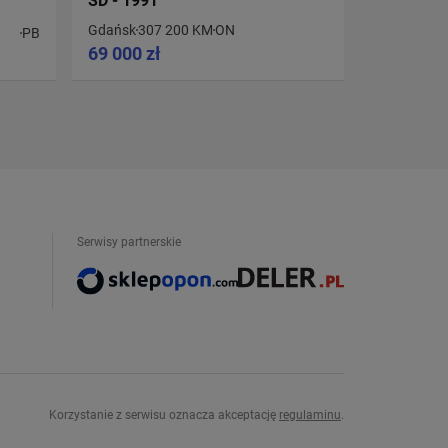
SD - 1991
1988
Gdańsk
307 200 KM
ON
Poznań
42
PB
69 000 zł
18 900 z
Serwisy partnerskie
Korzystanie z serwisu oznacza akceptację
regulaminu
.