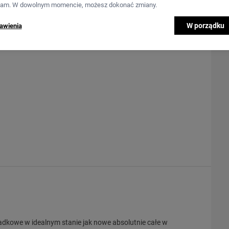
lam. W dowolnym momencie, możesz dokonać zmiany.
W porządku
awienia
dkowe w idealnym stanie jak nowe absolutnie całe w