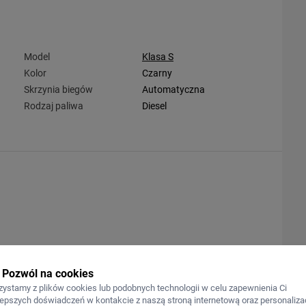
Model
Klasa S
Kolor
Czarny
Skrzynia biegów
Automatyczna
Rodzaj paliwa
Diesel
Pozwól na cookies
zystamy z plików cookies lub podobnych technologii w celu zapewnienia Ci
lepszych doświadczeń w kontakcie z naszą stroną internetową oraz personalizac