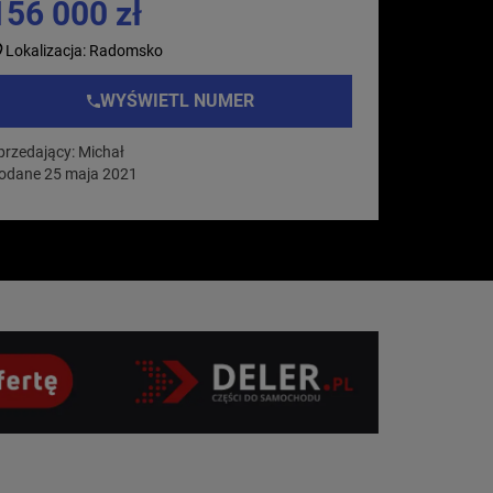
156 000 zł
Lokalizacja: Radomsko
WYŚWIETL NUMER
przedający: Michał
odane 25 maja 2021