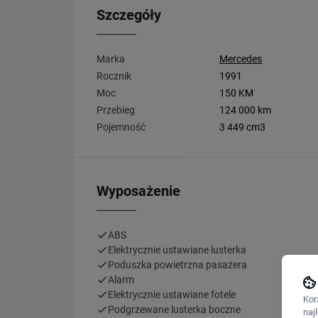
Szczegóły
Marka
Mercedes
Rocznik
1991
Moc
150 KM
Przebieg
124 000 km
Pojemność
3 449 cm3
Wyposażenie
ABS
Elektrycznie ustawiane lusterka
Poduszka powietrzna pasażera
Alarm
Elektrycznie ustawiane fotele
Kor
Podgrzewane lusterka boczne
naj