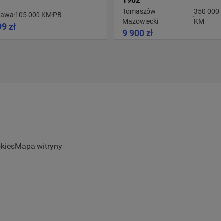
1982
Tomaszów
350 000
zawa
105 000 KM
PB
Mazowiecki
KM
99 zł
9 900 zł
kies
Mapa witryny