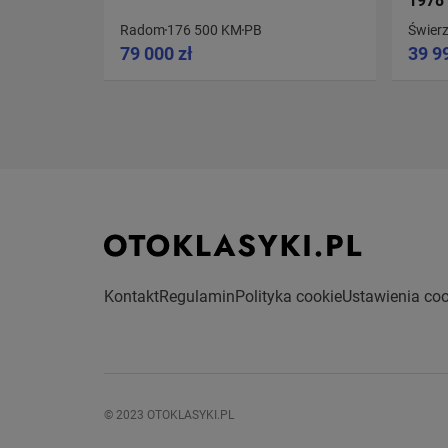
1978
Radom
176 500 KM
PB
Świer
79 000 zł
39 9
Kontakt
Regulamin
Polityka cookie
Ustawienia coo
© 2023 OTOKLASYKI.PL