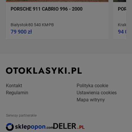
PORSCHE 911 CABRIO 996 - 2000
PORSC
Białystok
80 540 KM
PB
Kraków
79 900 zł
94 00
Kontakt
Polityka cookie
Regulamin
Ustawienia cookies
Mapa witryny
Serwisy partnerskie