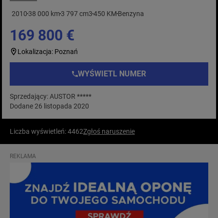
2010
38 000 km
3 797 cm3
450 KM
Benzyna
169 800 €
Lokalizacja: Poznań
WYŚWIETL NUMER
Sprzedający: AUSTOR *****
Dodane 26 listopada 2020
Liczba wyświetleń: 4462
Zgłoś naruszenie
REKLAMA