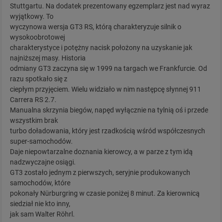
Stuttgartu. Na dodatek prezentowany egzemplarz jest nad wyraz
wyjątkowy. To
wyczynowa wersja GT3 RS, którą charakteryzuje silnik o
wysokoobrotowej
charakterystyce i potężny nacisk położony na uzyskanie jak
najniższej masy. Historia
odmiany GT3 zaczyna się w 1999 na targach we Frankfurcie. Od
razu spotkało się z
ciepłym przyjęciem. Wielu widziało w nim następcę słynnej 911
Carrera RS 2.7.
Manualna skrzynia biegów, napęd wyłącznie na tylnią oś i przede
wszystkim brak
turbo doładowania, który jest rzadkością wśród współczesnych
super-samochodów.
Daje niepowtarzalne doznania kierowcy, a w parze z tym idą
nadzwyczajne osiągi.
GT3 zostało jednym z pierwszych, seryjnie produkowanych
samochodów, które
pokonały Nürburgring w czasie poniżej 8 minut. Za kierownicą
siedział nie kto inny,
jak sam Walter Röhrl.