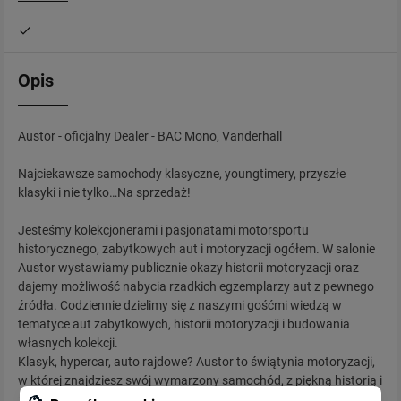
Opis
Austor - oficjalny Dealer - BAC Mono, Vanderhall
Najciekawsze samochody klasyczne, youngtimery, przyszłe
klasyki i nie tylko…Na sprzedaż!
Jesteśmy kolekcjonerami i pasjonatami motorsportu
historycznego, zabytkowych aut i motoryzacji ogółem. W salonie
Austor wystawiamy publicznie okazy historii motoryzacji oraz
dajemy możliwość nabycia rzadkich egzemplarzy aut z pewnego
źródła. Codziennie dzielimy się z naszymi gośćmi wiedzą w
tematyce aut zabytkowych, historii motoryzacji i budowania
własnych kolekcji.
Klasyk, hypercar, auto rajdowe? Austor to świątynia motoryzacji,
w której znajdziesz swój wymarzony samochód, z piękną historią i
z pewnego źródła. Zapraszamy do naszych salonów w Galerii